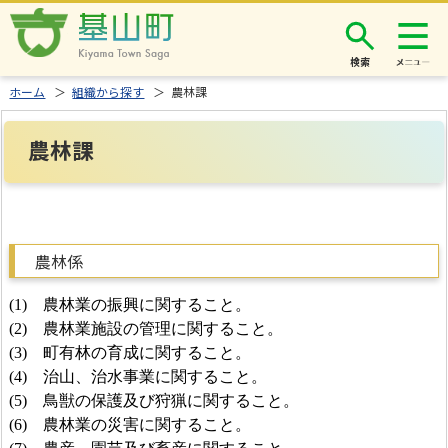
検索
ホーム
＞
組織から探す
＞ 農林課
農林課
農林係
(
1
)
農林業の振興に関すること。
(
2
)
農林業施設の管理に関すること。
(
3
)
町有林の育成に関すること。
(
4
)
治山、治水事業に関すること。
(
5
)
鳥獣の保護及び狩猟に関すること。
(
6
)
農林業の災害に関すること。