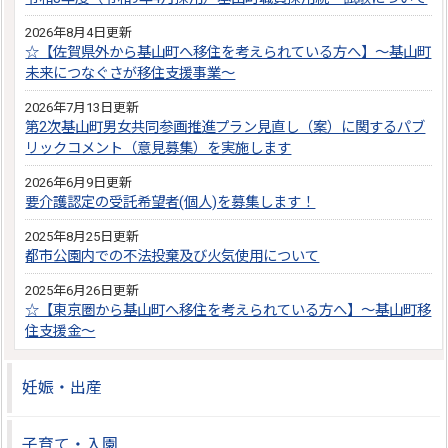
2026年8月4日更新
☆【佐賀県外から基山町へ移住を考えられている方へ】～基山町
未来につなぐさが移住支援事業～
2026年7月13日更新
第2次基山町男女共同参画推進プラン見直し（案）に関するパブ
リックコメント（意見募集）を実施します
2026年6月9日更新
要介護認定の受託希望者(個人)を募集します！
2025年8月25日更新
都市公園内での不法投棄及び火気使用について
2025年6月26日更新
☆【東京圏から基山町へ移住を考えられている方へ】～基山町移
住支援金～
妊娠・出産
子育て・入園