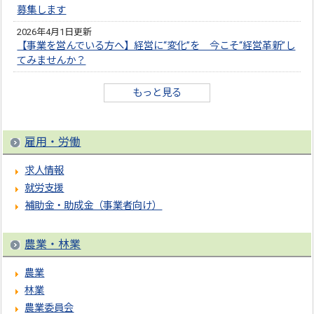
募集します
2026年4月1日更新
【事業を営んでいる方へ】経営に“変化”を 今こそ“経営革新”し
てみませんか？
もっと見る
雇用・労働
求人情報
就労支援
補助金・助成金（事業者向け）
農業・林業
農業
林業
農業委員会