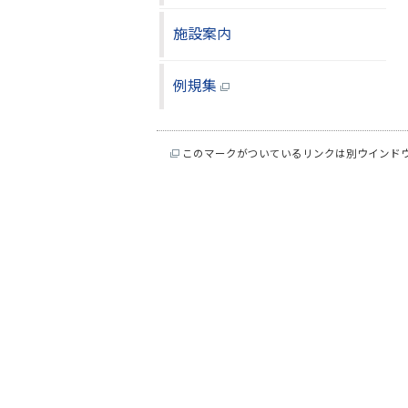
施設案内
例規集
このマークがついているリンクは別ウインド