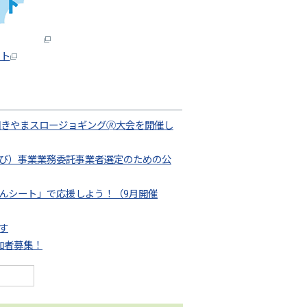
イト
回きやまスロージョギング🄬大会を開催し
び）事業業務委託事業者選定のための公
んシート」で応援しよう！（9月開催
す
加者募集！