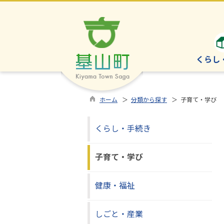
くらし
ホーム
＞
分類から探す
＞ 子育て・学び
くらし・手続き
子育て・学び
健康・福祉
しごと・産業