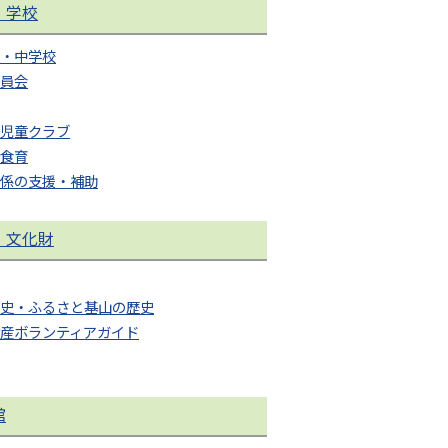
・学校
・中学校
員会
児童クラブ
食育
係の支援・補助
・文化財
史・ふるさと基山の歴史
産ボランティアガイド
館