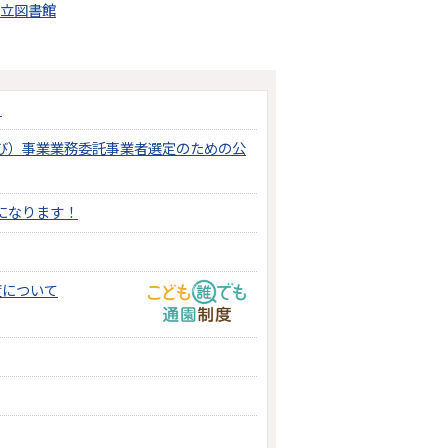
立図書館
！
び）事業業務委託事業者選定のための公
になります！
度について