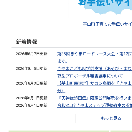
基山町子育てお手伝いサ
新着情報
2026年8月7日更新
第35回きやまロードレース大会・第12
ます。
2026年8月5日更新
きやまこども就学前支援（あそび・まな
募型プロポーザル審査結果について
2026年8月3日更新
【基山町民限定】サガン鳥栖を「きやま
分）
2026年8月1日更新
『天神縁起画伝』限定公開展示を行いま
2026年8月1日更新
令和8年度きやまステップ運動教室の参
もっと見る