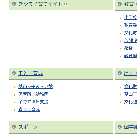
きやま子育てサイト
教育
小学校
教育委
文化財
放課後
給食・
教育関
子ども育成
歴史
基山っ子みらい館
文化財
保育所・幼稚園
基山町
子育て世帯支援
文化遺
青少年育成
スポーツ
図書