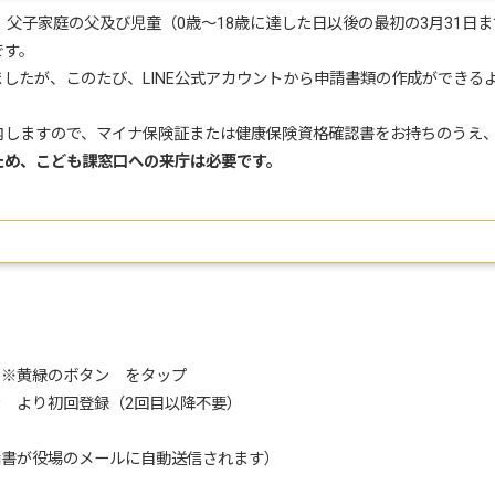
父子家庭の父及び児童（0歳～18歳に達した日以後の最初の3月31日
です。
たが、このたび、LINE公式アカウントから申請書類の作成ができるよ
しますので、マイナ保険証または健康保険資格確認書をお持ちのうえ
ため、こども課窓口への来庁は必要です。
」
※黄緑のボタン をタップ
 より初回登録（2回目以降不要）
請書が役場のメールに自動送信されます）