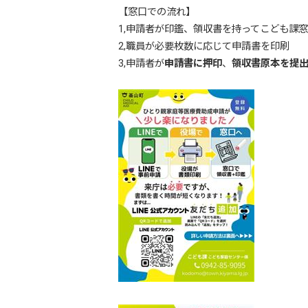
【窓口での流れ】
1,申請者が印鑑、領収書を持ってこども課
2,職員が必要枚数に応じて申請書を印刷
3,申請者が
申請書に押印
、
領収書原本を提