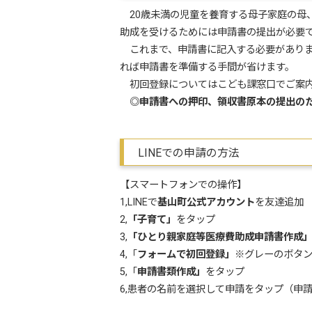
20歳未満の児童を養育する母子家庭の母、
助成を受けるためには申請書の提出が必要
これまで、申請書に記入する必要がありまし
れば申請書を準備する手間が省けます。
初回登録についてはこども課窓口でご案内
◎申請書への押印、領収書原本の提出の
LINEでの申請の方法
【スマートフォンでの操作】
1,LINEで
基山町公式アカウント
を友達追加
2,
「
子育て」
をタップ
3,
「ひとり親家庭等医療費助成申請書作成
4,「
フォームで初回登録」
※グレーのボタン
5,「
申請書類作成」
をタップ
6,患者の名前を選択して申請をタップ（申