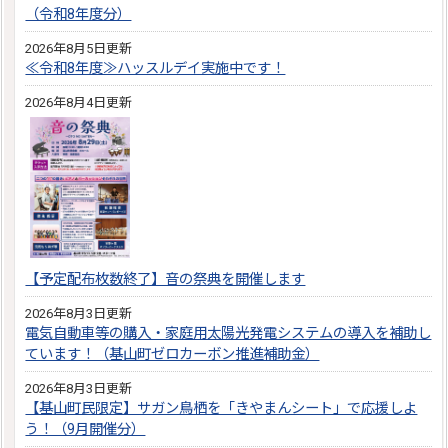
（令和8年度分）
2026年8月5日更新
≪令和8年度≫ハッスルデイ実施中です！
2026年8月4日更新
【予定配布枚数終了】音の祭典を開催します
2026年8月3日更新
電気自動車等の購入・家庭用太陽光発電システムの導入を補助し
ています！（基山町ゼロカーボン推進補助金）
2026年8月3日更新
【基山町民限定】サガン鳥栖を「きやまんシート」で応援しよ
う！（9月開催分）