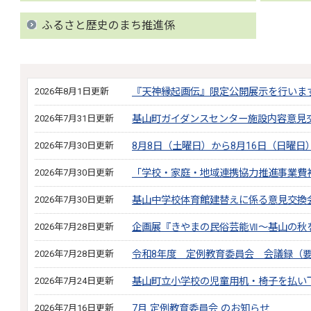
ふるさと歴史のまち推進係
2026年8月1日更新
『天神縁起画伝』限定公開展示を行いま
2026年7月31日更新
基山町ガイダンスセンター施設内容意見
2026年7月30日更新
8月8日（土曜日）から8月16日（日曜
2026年7月30日更新
「学校・家庭・地域連携協力推進事業費
2026年7月30日更新
基山中学校体育館建替えに係る意見交換
2026年7月28日更新
企画展『きやまの民俗芸能Ⅶ～基山の秋
2026年7月28日更新
令和8年度 定例教育委員会 会議録（
2026年7月24日更新
基山町立小学校の児童用机・椅子を払い
2026年7月16日更新
7月 定例教育委員会 のお知らせ