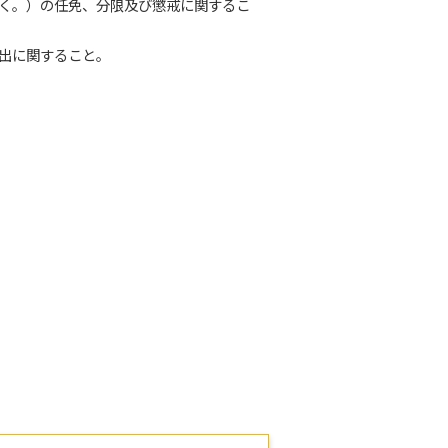
除く。）の任免、分限及び懲戒に関するこ
申出に関すること。