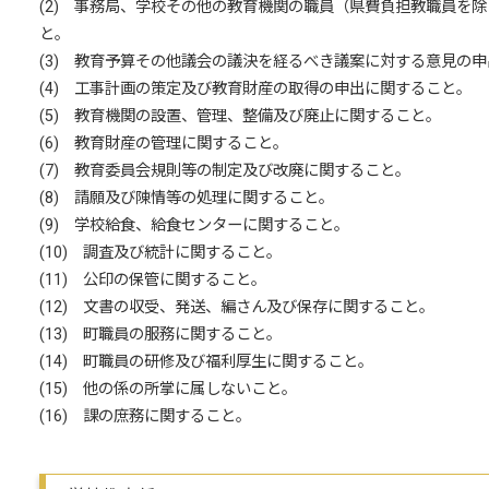
(2) 事務局、学校その他の教育機関の職員（県費負担教職員を
と。
(3) 教育予算その他議会の議決を経るべき議案に対する意見の
(4) 工事計画の策定及び教育財産の取得の申出に関すること。
(5) 教育機関の設置、管理、整備及び廃止に関すること。
(6) 教育財産の管理に関すること。
(7) 教育委員会規則等の制定及び改廃に関すること。
(8) 請願及び陳情等の処理に関すること。
(9) 学校給食、給食センターに関すること。
(10) 調査及び統計に関すること。
(11) 公印の保管に関すること。
(12) 文書の収受、発送、編さん及び保存に関すること。
(13) 町職員の服務に関すること。
(14) 町職員の研修及び福利厚生に関すること。
(15) 他の係の所掌に属しないこと。
(16) 課の庶務に関すること。