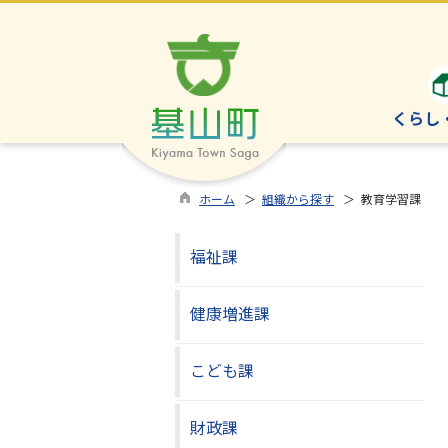
くらし
ホーム
＞
組織から探す
＞ 教育学習課
福祉課
健康増進課
こども課
財政課