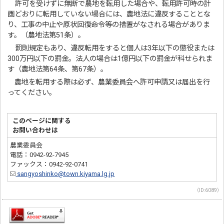
許可を受けずに無断で農地を転用した場合や、転用許可時の計
画どおりに転用していない場合には、農地法に違反することとな
り、工事の中止や原状回復命令等の措置がなされる場合がありま
す。（農地法第51条）。
罰則規定もあり、違反転用をすると個人は3年以下の懲役または
300万円以下の罰金。法人の場合は1億円以下の罰金が科せられま
す（農地法第64条、第67条）。
農地を転用する際は必ず、農業委員会へ許可申請又は届出を行
ってください。
このページに関する
お問い合わせは
農業委員会
電話：0942-92-7945
ファックス：0942-92-0741
sangyoshinko@town.kiyama.lg.jp
（ID:6089）