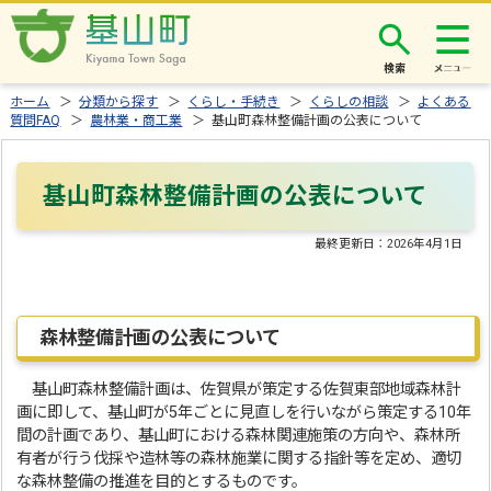
検索
ホーム
＞
分類から探す
＞
くらし・手続き
＞
くらしの相談
＞
よくある
質問FAQ
＞
農林業・商工業
＞ 基山町森林整備計画の公表について
基山町森林整備計画の公表について
最終更新日：
2026年4月1日
森林整備計画の公表について
基山町森林整備計画は、佐賀県が策定する佐賀東部地域森林計
画に即して、基山町が5年ごとに見直しを行いながら策定する10年
間の計画であり、基山町における森林関連施策の方向や、森林所
有者が行う伐採や造林等の森林施業に関する指針等を定め、適切
な森林整備の推進を目的とするものです。