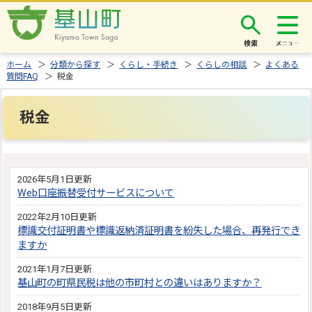
検索
ホーム
＞
分類から探す
＞
くらし・手続き
＞
くらしの相談
＞
よくある
質問FAQ
＞ 税金
税金
2026年5月1日更新
Web口座振替受付サービスについて
2022年2月10日更新
標識交付証明書や標識返納済証明書を紛失した場合、再発行でき
ますか
2021年1月7日更新
基山町の町県民税は他の市町村との違いはありますか？
2018年9月5日更新