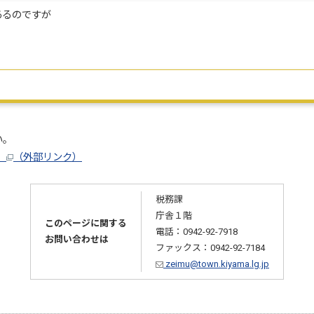
あるのですが
。
い。
）
（外部リンク）
税務課
庁舎１階
このページに関する
電話：0942-92-7918
お問い合わせは
ファックス：0942-92-7184
zeimu@town.kiyama.lg.jp