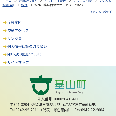
ホーム
＞
分類から探す
＞
くらし・手続き
＞
くらしの相談
＞
よくある
質問FAQ
＞
税金
＞ Web口座振替受付サービスについて
もっと見る（全5件）
庁舎案内
交通アクセス
リンク集
個人情報保護の取り扱い
HPへのお問い合わせ
サイトマップ
法人番号1000020413411
〒841-0204 佐賀県三養基郡基山町大字宮浦666番地
Tel:0942-92-2011（代表・総合案内） Fax:0942-92-2084