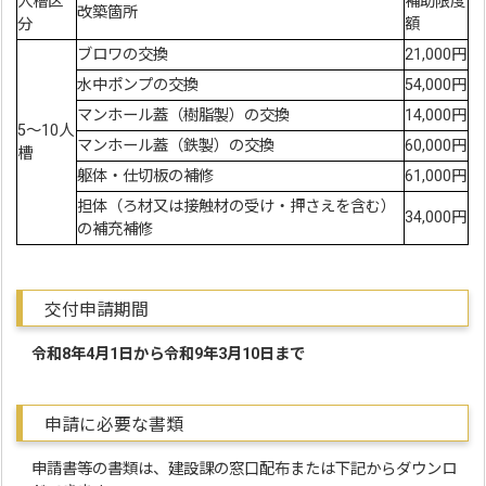
人槽区
補助限度
改築箇所
分
額
ブロワの交換
21,000円
水中ポンプの交換
54,000円
マンホール蓋（樹脂製）の交換
14,000円
5～10人
マンホール蓋（鉄製）の交換
60,000円
槽
躯体・仕切板の補修
61,000円
担体（ろ材又は接触材の受け・押さえを含む）
34,000円
の補充補修
交付申請期間
令和8年4月1日から令和9年3月10日まで
申請に必要な書類
申請書等の書類は、建設課の窓口配布または下記からダウンロ