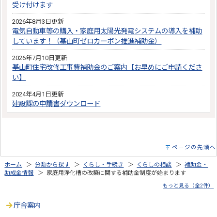
受け付けます
2026年8月3日更新
電気自動車等の購入・家庭用太陽光発電システムの導入を補助
しています！（基山町ゼロカーボン推進補助金）
2026年7月10日更新
基山町住宅改修工事費補助金のご案内【お早めにご申請くださ
い】
2024年4月1日更新
建設課の申請書ダウンロード
ページの先頭へ
ホーム
＞
分類から探す
＞
くらし・手続き
＞
くらしの相談
＞
補助金・
助成金情報
＞ 家庭用浄化槽の改築に関する補助金制度が始まります
もっと見る（全2件）
庁舎案内