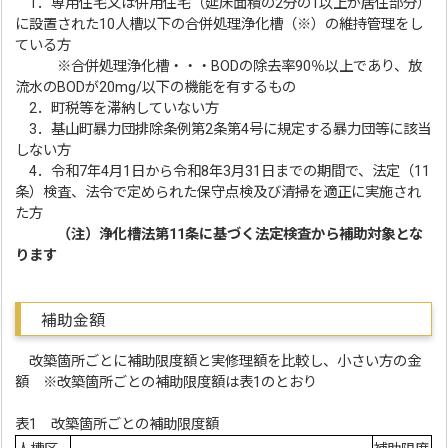
1．専用住宅又は併用住宅（延床面積の2分の1以上が居住部分）
に設置された10人槽以下の合併処理浄化槽（※）の維持管理をし
ている方
※合併処理浄化槽・・・BODの除去率90％以上であり、放
流水のBODが20mg/以下の機能を有するもの
2．町税等を滞納していない方
3．基山町暴力団排除条例第2条第4号に規定する暴力団等に該当
しない方
4．令和7年4月1日から令和8年3月31日までの期間で、法定（11
条）検査、法令で定められた保守点検及び清掃を適正に実施され
た方
（注）浄化槽法第11条に基づく法定検査から補助対象とな
ります
補助金額
改築箇所ごとに補助限度額と実修理額を比較し、小さい方の金
額 ※改築箇所ごとの補助限度額は表1のとおり
表1 改築箇所ごとの補助限度額