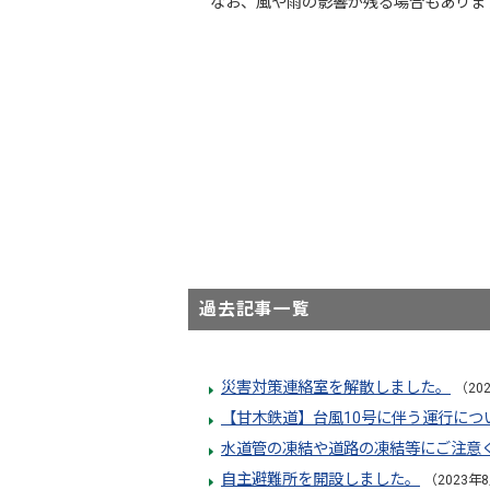
なお、風や雨の影響が残る場合もありま
過去記事一覧
災害対策連絡室を解散しました。
（20
【甘木鉄道】台風10号に伴う運行につ
水道管の凍結や道路の凍結等にご注意
自主避難所を開設しました。
（2023年