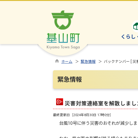
くらし
ホーム
＞
緊急情報
＞ バックナンバー [ 災
緊急情報
災害対策連絡室を解散しまし
最終更新日［
2024年8月30日 17時0分
］
台風10号に伴う災害のおそれが減少しま