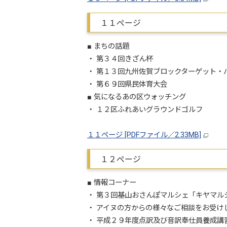
１１ページ
■ まちの話題
・ 第３４回きざん杯
・ 第１３回九州佐賀ブロックターゲット・
・ 第６９回県民体育大会
■ 気になるあの区ウォッチング
・ １２区ふれあいグラウンドゴルフ
１１ページ [PDFファイル／2.33MB]
１２ページ
■ 情報コーナー
・ 第３回基山おさんぽマルシェ「キヤマル
・ アイヌの方からの様々なご相談をお受け
・ 平成２９年度点訳及び音訳奉仕員養成講