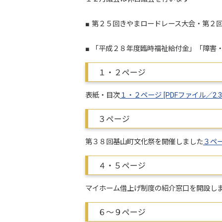
■ 第２５回きやまロードレース大会・第２
■ 「平成２８年度臨時福祉給付金」「障害
１・２ページ
表紙・目次
１・２ページ [PDFファイル／2.3
３ページ
第３８回基山町文化祭を開催しました
３ペー
４・５ページ
マイホーム借上げ制度の紹介窓口を開設し
６～９ページ