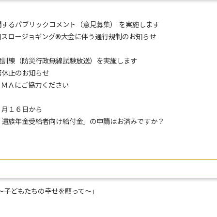
関するパブリックコメント（意見募集） を実施します
回スロージョギング®大会に伴う通行規制のお知らせ
達訓練（防災行政無線試験放送）を実施します
務休止のお知らせ
ＡＭＡにご協力ください
１月１６日から
・遺族年金受給者向け給付金」の申請はお済みですか？
～子どもたちの幸せを願って～」