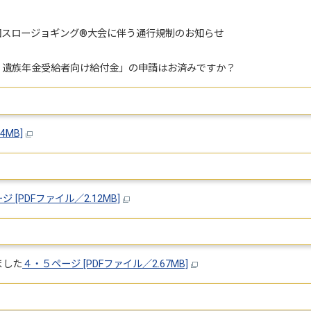
回スロージョギング®大会に伴う通行規制のお知らせ
・遺族年金受給者向け給付金」の申請はお済みですか？
4MB]
ジ [PDFファイル／2.12MB]
ました
４・５ページ [PDFファイル／2.67MB]