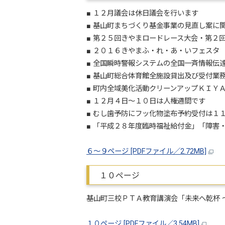
■ １２月議会は休日議会を行います
■ 基山町まちづくり基金事業の見直し案に
■ 第２５回きやまロードレース大会・第２
■ ２０１６きやまふ・れ・あ・いフェスタ
■ 全国瞬時警報システムの全国一斉情報伝
■ 基山町総合体育館全施設貸出及び受付業
■ 町内全域美化活動クリーンアップＫＩＹ
■ １２月４日～１０日は人権週間です
■ むし歯予防にフッ化物塗布予約受付は１
■ 「平成２８年度臨時福祉給付金」「障害
６～９ページ [PDFファイル／2.72MB]
１０ページ
基山町三校ＰＴＡ教育講演会「未来へ乾杯 
１０ページ [PDFファイル／3.54MB]