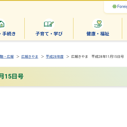
Forei
・手続き
子育て・学び
健康・福祉
聴・広報
＞
広報きやま
＞
平成28年度
＞ 広報きやま 平成28年11月15日号
月15日号