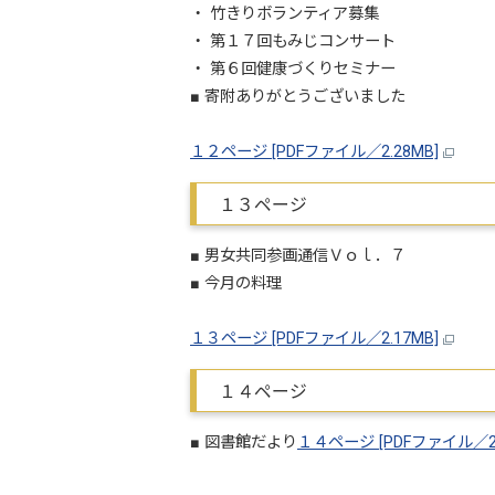
・ 竹きりボランティア募集
・ 第１７回もみじコンサート
・ 第６回健康づくりセミナー
■ 寄附ありがとうございました
１２ページ [PDFファイル／2.28MB]
１３ページ
■ 男女共同参画通信Ｖｏｌ．７
■ 今月の料理
１３ページ [PDFファイル／2.17MB]
１４ページ
■ 図書館だより
１４ページ [PDFファイル／2.