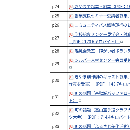
p24
きやまで起業・創業（PDF：1
p25
創業支援セミナー受講者募集、
p26
コミュニティバス臨時運行のお知
学校給食センター見学会・試
p27
（PDF：170.5キロバイト）
p28
離乳食教室、障がい者ボランティ
シルバー人材センター会員受付
p29
きやま創作劇のキャスト募集、
p30
作賞を受賞）（PDF：143.7キ
町の話題（基肄城バッファローズ
p31
ト）
町の話題（基山空手道クラブ
p32
ツ大会）（PDF：714.4キロバイ
p33
町の話題（ふるさと美化活動）（