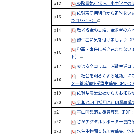
p12
交際費執行状況、小中学生の英
佐賀東信用組合から寄附をいただ
p13
キロバイト）
p14
敬老祝金の支給、金婚者の方へ
p15
熱中症に気を付けましょう（PD
犯罪・事件に巻き込まれないよ
p16
ト）
p17
交通安全コラム、消費生活コラム
「社会を明るくする運動」に
p18
ター養成講座受講生募集（PDF：9
p19
佐賀県農業公社からのお知らせ
p20
令和7年4月採用基山町職員募集
p21
基山町集落支援員募集（PDF：
p22
さがデジタルサポーター養成研修
p23
水生生物調査参加者募集、体験就