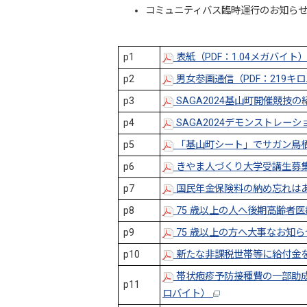
コミュニティバス臨時運行のお知らせ
p1
表紙（PDF：1.04メガバイト
p2
男女参画通信（PDF：219キ
p3
SAGA2024基山町開催競技の
p4
SAGA2024デモンストレーシ
p5
「基山町シート」でサガン鳥栖を
p6
きやま人づくり大学受講生募集、
p7
国民年金保険料の納め忘れはあり
p8
75 歳以上の人へ後期高齢者医
p9
75 歳以上の方へ大事なお知ら
p10
新たな非課税世帯等に給付金を支
帯状疱疹予防接種費の一部助成、
p11
ロバイト）