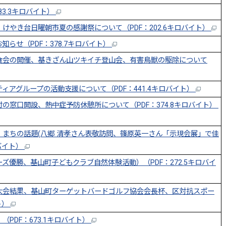
83.3キロバイト）
けやき台日曜朝市夏の感謝祭について（PDF：202.6キロバイト）
らせ（PDF：378.7キロバイト）
食会の開催、基きざん山ツキイチ登山会、有害鳥獣の駆除について
アグループの活動支援について（PDF：441.4キロバイト）
の窓口開設、熱中症予防休憩所について（PDF：374.8キロバイト）
まちの話題(八郷 清孝さん表敬訪問、篠原英一さん「示現会展」で佳
ロバイト）
優勝、基山町子どもクラブ自然体験活動）（PDF：272.5キロバイ
大会結果、基山町ターゲットバードゴルフ協会会長杯、区対抗スポー
ト）
PDF：673.1キロバイト）