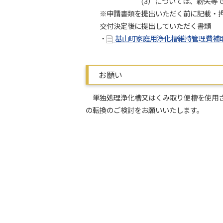
(3）については、紛失等で提出で
※申請書類を提出いただく前に記載・押
交付決定後に提出していただく書類
・
基山町家庭用浄化槽維持管理費補助
お願い
単独処理浄化槽又はくみ取り便槽を使用さ
の転換のご検討をお願いいたします。