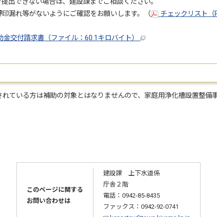
きない場合は、建設課までご相談ください。
印漏れ等がないようにご確認をお願いします。（
チェックリスト（PD
金交付請求書（ファイル：60.1キロバイト）
れている方は補助の対象とはなりませんので、家庭用浄化槽設置整備
建設課 上下水道係
庁舎２階
このページに関する
電話：0942-85-8435
お問い合わせは
ファックス：0942-92-0741