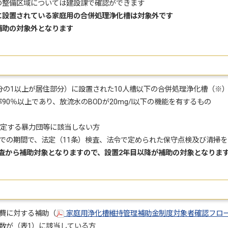
整備区域については建設課で確認ができます
に設置されている家庭用の合併処理浄化槽は対象外です
補助の対象外となります
の1以上が居住部分）に設置された10人槽以下の合併処理浄化槽（※
％以上であり、放流水のBODが20mg/l以下の機能を有するもの
規定する暴力団等に該当しない方
日までの期間で、法定（11条）検査、法令で定められた保守点検及び清掃
査から補助対象となりますので、設置2年目以降が補助の対象となりま
費に対する補助（
家庭用浄化槽維持管理補助金制度対象者確認フロー（P
が（表1）に該当している方