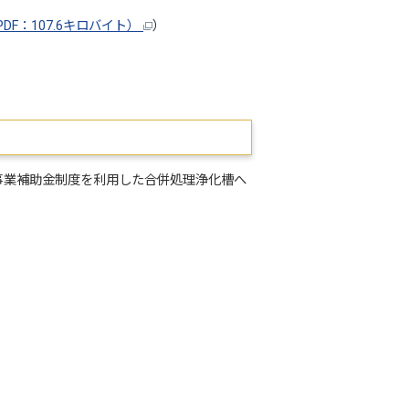
F：107.6キロバイト）
）
事業補助金制度を利用した合併処理浄化槽へ