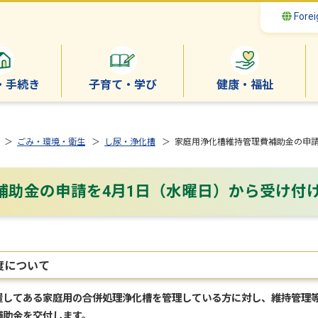
Forei
・手続き
子育て・学び
健康・福祉
＞
ごみ・環境・衛生
＞
し尿・浄化槽
＞ 家庭用浄化槽維持管理費補助金の申請
補助金の申請を4月1日（水曜日）から受け付
度について
してある家庭用の合併処理浄化槽を管理している方に対し、維持管理等
補助金を交付します。