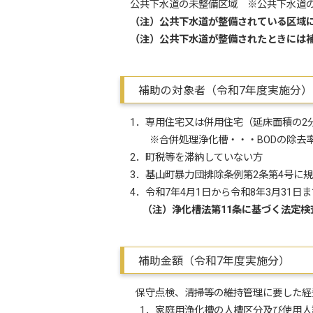
公共下水道の未整備区域 ※公共下水道の
（注）公共下水道が整備されている区域
（注）公共下水道が整備されたときには
補助の対象者（令和7年度実施分）
1．専用住宅又は併用住宅（延床面積の2分
※合併処理浄化槽・・・BODの除去率90
2．町税等を滞納していない方
3．基山町暴力団排除条例第2条第4号に
4．令和7年4月1日から令和8年3月31
（注）浄化槽法第11条に基づく法定検
補助金額（令和7年度実施分）
保守点検、清掃等の維持管理に要した経
1．家庭用浄化槽の人槽区分及び使用人数