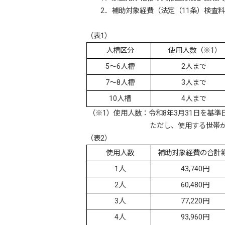
2．補助対象経費（法定（11条）検査料
（表1）
人槽区分
使用人数（※1）
5～6人槽
2人まで
7～8人槽
3人まで
10人槽
4人まで
（※1）使用人数：令和8年3月31日を基
ただし、使用する世帯が二世帯以上
（表2）
使用人数
補助対象経費の合計
1人
43,740円
2人
60,480円
3人
77,220円
4人
93,960円