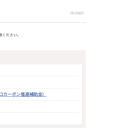
（ID:2663）
利用ください。
ロカーボン推進補助金）