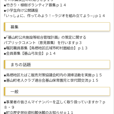
■竹きり・植樹ボランティア募集ｐ１４
■小学生向け公開講座
｢いっしょに、作ってみよう！―ラジオを組み立てよう―｣ｐ１４
募集
■｢基山町公共施設等総合管理計画」の策定に関する
パブリックコメント（意見募集）を行いますｐ３
■嘱託職員募集【鳥栖地区広域市町村圏組合】ｐ１３
■会員募集【基山弓友会】ｐ１４
まちの話題
■鳥栖地区たばこ販売対策協議会町内の清掃活動を実施ｐ１５
■基山町老人クラブ連合会基山保育園児と世代間交流ｐ１５
一般
■事業者の皆さんマイナンバーを正しく取り扱っていますか？ｐ
８・９
■町立歴史民俗資料館休館のお知らせｐ１１