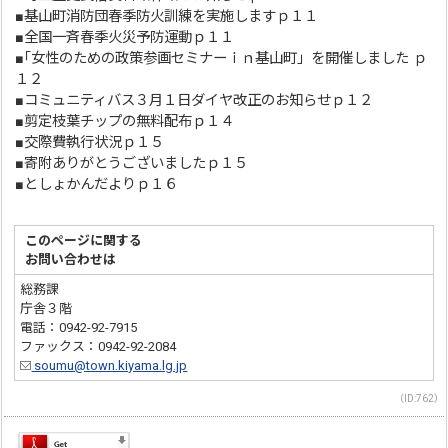
■基山町消防団春季防火訓練を実施しますｐ１１
■全国一斉春季火災予防運動ｐ１１
■｢女性のための政策参画セミナーｉｎ基山町」を開催しました ｐ
１２
■コミュニティバス３月１日ダイヤ改正のお知らせｐ１２
■剪定枝葉チップの無料配布ｐ１４
■交際費執行状況ｐ１５
■寄附ありがとうございましたｐ１５
■としょかんだよりｐ１６
このページに関する
お問い合わせは
総務課
庁舎３階
電話：0942-92-7915
ファックス：0942-92-2084
soumu@town.kiyama.lg.jp
（ID:762）