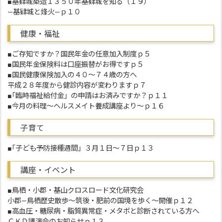
■基肄城築造１３５０年基肄城を知る（１９）
―基肄城と烽火―ｐ１０
健康・福祉
■ご存知ですか？国民年金の任意加入制度ｐ５
■国民年金保険料は口座振替がお得ですｐ５
■国民健康保険加入の４０～７４歳の方へ
平成２８年度から健診内容が変わりますｐ７
■｢臨時福祉給付金」の申請はお済みですか？ｐ１１
■今月の料理～ヘルスメイト養成講座より～ｐ１６
子育て
■｢子ども予防接種週間」３月１日～７日ｐ１３
講座・イベント
■鳥栖・小郡・基山クロスロード文化研究会
小郡―鳥栖歴史散歩～筑後・肥前の国境を歩く～開催ｐ１２
■高血圧・糖尿病・脂質異常症・メタボと診断されている方へ
ＣＫＤ講演会のお知らせｐ１３