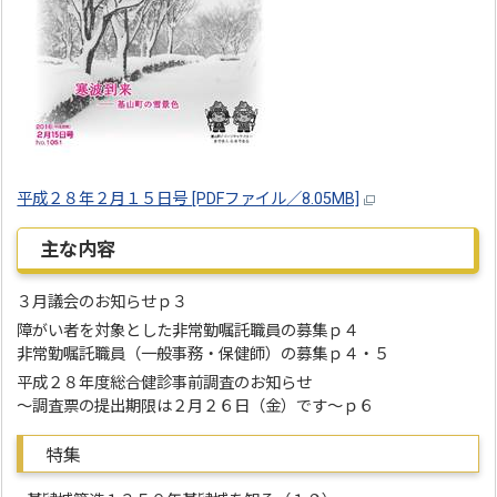
平成２８年２月１５日号 [PDFファイル／8.05MB]
主な内容
３月議会のお知らせｐ３
障がい者を対象とした非常勤嘱託職員の募集ｐ４
非常勤嘱託職員（一般事務・保健師）の募集ｐ４・５
平成２８年度総合健診事前調査のお知らせ
～調査票の提出期限は２月２６日（金）です～ｐ６
特集