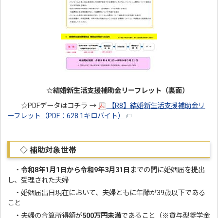
☆結婚新生活支援補助金リーフレット（裏面）
☆PDFデータはコチラ →
【R8】結婚新生活支援補助金リ
ーフレット（PDF：628.1キロバイト）
◇ 補助対象世帯
・
令和8年1月1日から令和9年3月31日
までの間に婚姻届を提出
し、受理された夫婦
・婚姻届出日現在において、夫婦ともに年齢が39歳以下である
こと
・夫婦の合算所得額が
500万円未満
であること（※貸与型奨学金