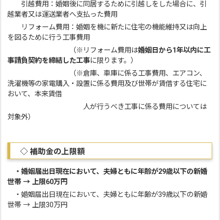
引越費用：婚姻後に同居するために引越しをした場合に、引
越業者又は運送業者へ支払った費用
リフォーム費用：婚姻を機に新たに住宅の機能維持又は向上
を図るために行う工事費用
（※リフォーム費用は
婚姻日から1年以内に工
事請負契約を締結した工事
に限ります。）
（※倉庫、車庫に係る工事費用、エアコン、
洗濯機等の家電購入・設置に係る費用及び世帯が賃借する住宅に
おいて、本来賃借
人が行うべき工事に係る費用については
対象外）
◇ 補助金の上限額
・婚姻届出日現在において、夫婦ともに年齢が29歳以下の新婚
世帯 → 上限60万円
・婚姻届出日現在において、夫婦ともに年齢が39歳以下の新婚
世帯 → 上限30万円