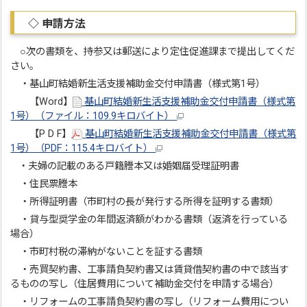
◇ 申請方法
○次の書類を、持参又は郵送により定住促進課まで提出してくだ
さい。
・基山町結婚新生活支援補助金交付申請書（様式第1号）
【Word】
基山町結婚新生活支援補助金交付申請書（様式第
1号）（ファイル：109.9キロバイト）
【P D F】
基山町結婚新生活支援補助金交付申請書（様式第
1号）（PDF：115.4キロバイト）
・夫婦の記載のある戸籍謄本又は婚姻届受理証明書
・住民票謄本
・所得証明書（市町村の長が発行する所得を証明する書類）
・貸与型奨学金の年間返済額がわかる書類（返済を行っている
場合）
・市町村税の滞納がないことを証する書類
・売買契約書、工事請負契約書又は賃貸借契約書の中で該当す
るものの写し（住居費用について補助金交付を申請する場合）
・リフォームの工事請負契約書の写し（リフォーム費用につい