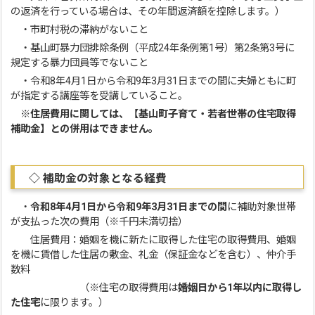
の返済を行っている場合は、その年間返済額を控除します。）
・市町村税の滞納がないこと
・基山町暴力団排除条例（平成24年条例第1号）第2条第3号に
規定する暴力団員等でないこと
・令和8年4月1日から令和9年3月31日までの間に夫婦ともに町
が指定する講座等を受講していること。
※住居費用に関しては、【基山町子育て・若者世帯の住宅取得
補助金】との併用はできません。
◇ 補助金の対象となる経費
・
令和8年4月1日から令和9年3月31日までの間
に補助対象世帯
が支払った次の費用（※千円未満切捨）
住居費用：婚姻を機に新たに取得した住宅の取得費用、婚姻
を機に賃借した住居の敷金、礼金（保証金などを含む）、仲介手
数料
（※住宅の取得費用は
婚姻日から1年以内に取得し
た住宅
に限ります。）