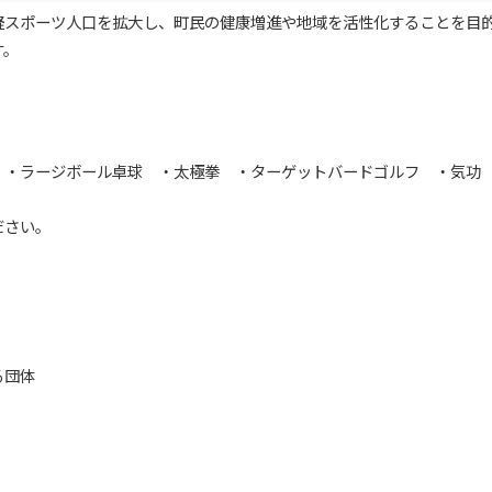
スポーツ人口を拡大し、町民の健康増進や地域を活性化することを目的
す。
 ・ラージボール卓球 ・太極拳 ・ターゲットバードゴルフ ・気功
ださい。
】
る団体