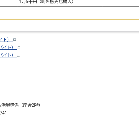
1万5千円（町外販売店購入）
バイト）
ロバイト）
ロバイト）
活環境係（庁舎2階）
741