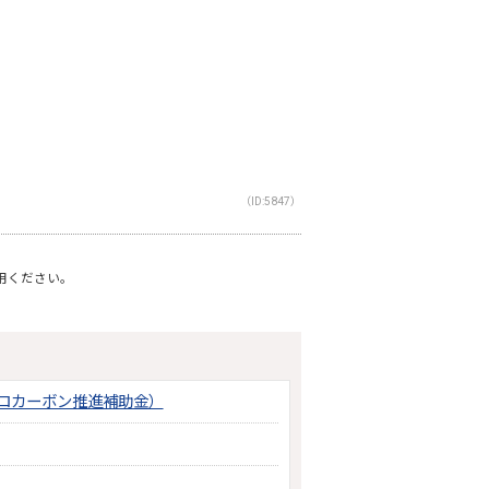
（ID:5847）
利用ください。
ロカーボン推進補助金）