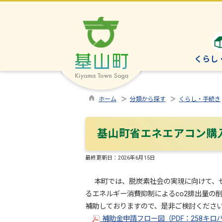
くらし
ホーム
＞
分類から探す
＞
くらし・手続き
基山町省エネエアコン購
最終更新日：
2026年6月15日
本町では、脱炭素社会の実現に向けて、ゼ
るエネルギー消費抑制によるco2排出量の
補助しておりますので、是非ご検討くださ
補助金申請フロー図（PDF：258キロ