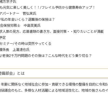
緒方京子氏
までも元気に楽しく美しく！！/フレイル予防から健康寿命アップ！
アパートナー 菅弘実氏
いて/私の年金いくら？退職後の保険は？
定社会保険労務士 中島笑美氏
報/求人票の見方、応募書類の書き方、面接対策・・知りたいことが満載
予定
災セミナー/その時は突然やってくる
護係長 上瀧達也氏
攻略法/老後2千万円問題のその後は？こんな時代をどう乗り切る？
整備部会」とは
、年齢に関係なく地域社会に参加・貢献できる環境の整備を目的に令和5
興協議会のもと、多様な人材活躍による地域活性化と、地域の皆さんの