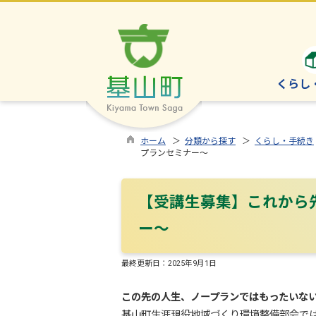
くらし
ホーム
＞
分類から探す
＞
くらし・手続き
プランセミナー～
【受講生募集】これから
ー～
最終更新日：
2025年9月1日
この先の人生、ノープランではもったいな
基山町生涯現役地域づくり環境整備部会では