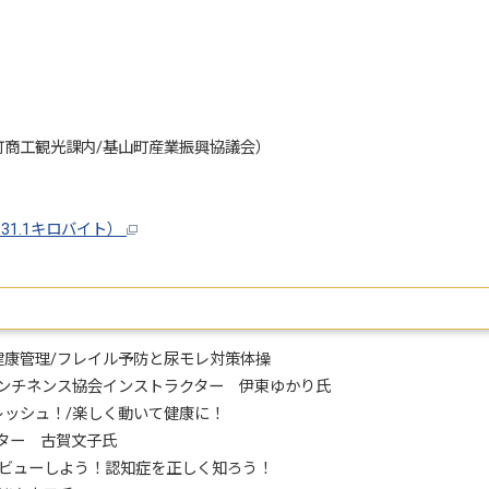
商工観光課内/基山町産業振興協議会）
31.1キロバイト）
の健康管理/フレイル予防と尿モレ対策体操
ンチネンス協会インストラクター 伊東ゆかり氏
フレッシュ！/楽しく動いて健康に！
ター 古賀文子氏
ーデビューしよう！認知症を正しく知ろう！