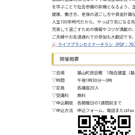
を学ぶことで社会参画の契機となるよう、
健康、働き方、老後の過ごし方や資金計画
人生100年時代だから、やっぱり気になる
充実して過ごすための情報やコツが満載の
ご夫婦やお友達連れでの参加も大歓迎です
ライフプランセミナーチラシ（PDF：70
開催概要
▽会場 基山町民会館 1階会議室（基山
▽時間 午後1時30分～3時
▽定員 各講座20人
▽受講料 無料
▽申込期限 各開催日の1週間前まで
▽申込方法 申込フォーム、電話またはfax