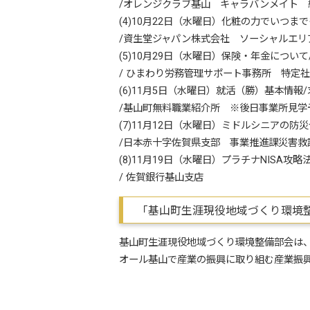
/オレンジクラブ基山 キャラバンメイト 
(4)10月22日（水曜日）化粧の力でいつ
/資生堂ジャパン株式会社 ソーシャルエリ
(5)10月29日（水曜日）保険・年金につ
/ ひまわり労務管理サポート事務所 特
(6)11月5日（水曜日）就活（勝）基本情
/基山町無料職業紹介所 ※後日事業所見学
(7)11月12日（水曜日）ミドルシニアの防
/日本赤十字佐賀県支部 事業推進課災害救
(8)11月19日（水曜日）プラチナNISA
/ 佐賀銀行基山支店
「基山町生涯現役地域づくり環境
基山町生涯現役地域づくり環境整備部会は
オール基山で産業の振興に取り組む産業振