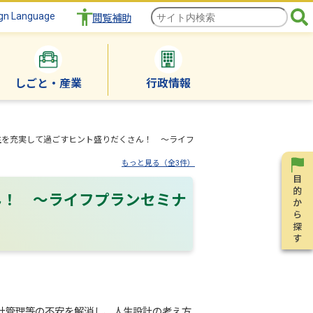
gn Language
閲覧補助
しごと・産業
行政情報
生を充実して過ごすヒント盛りだくさん！ ～ライフ
もっと見る（全3件）
ん！ ～ライフプランセミナ
家計管理等の不安を解消し、人生設計の考え方