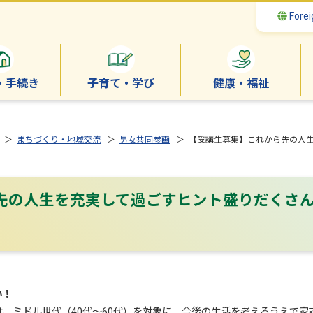
Forei
・手続き
子育て・学び
健康・福祉
＞
まちづくり・地域交流
＞
男女共同参画
＞ 【受講生募集】これから先の人
先の人生を充実して過ごすヒント盛りだくさ
い！
、ミドル世代（40代～60代）を対象に、今後の生活を考えるうえで