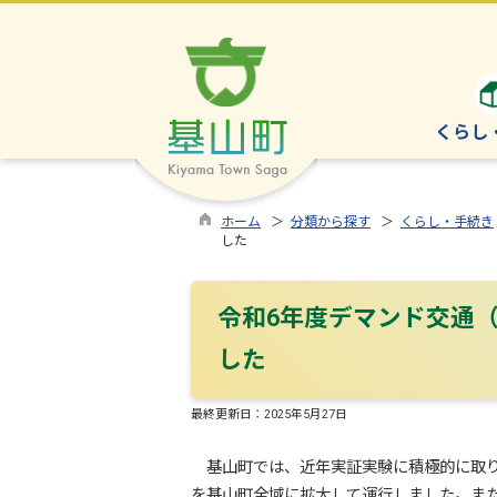
くらし
ホーム
＞
分類から探す
＞
くらし・手続き
した
令和6年度デマンド交通
した
最終更新日：
2025年5月27日
基山町では、近年実証実験に積極的に取り組
を基山町全域に拡大して運行しました。ま