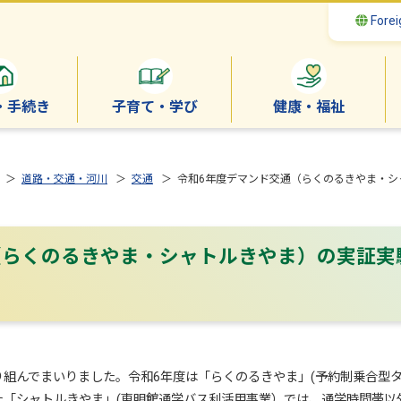
Forei
・手続き
子育て・学び
健康・福祉
＞
道路・交通・河川
＞
交通
＞ 令和6年度デマンド交通（らくのるきやま・シ
（らくのるきやま・シャトルきやま）の実証実
んでまいりました。令和6年度は「らくのるきやま」(予約制乗合型タ
た「シャトルきやま」(東明館通学バス利活用事業）では、通学時間帯以