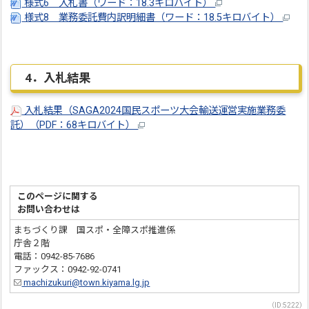
様式6 入札書（ワード：18.3キロバイト）
様式8 業務委託費内訳明細書（ワード：18.5キロバイト）
4．入札結果
入札結果（SAGA2024国民スポーツ大会輸送運営実施業務委
託）（PDF：68キロバイト）
このページに関する
お問い合わせは
まちづくり課 国スポ・全障スポ推進係
庁舎２階
電話：0942-85-7686
ファックス：0942-92-0741
machizukuri@town.kiyama.lg.jp
（ID:5222）