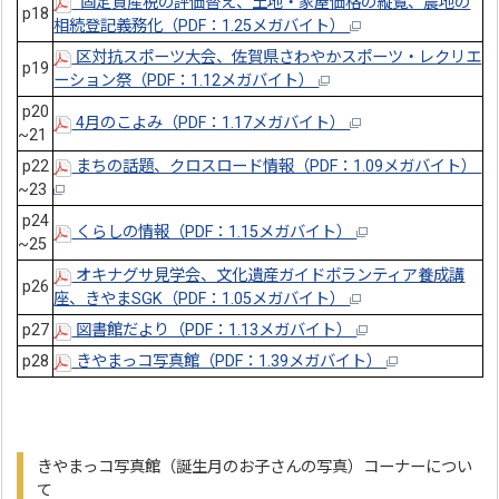
固定資産税の評価替え、土地・家屋価格の縦覧、農地の
p18
相続登記義務化（PDF：1.25メガバイト）
区対抗スポーツ大会、佐賀県さわやかスポーツ・レクリエ
p19
ーション祭（PDF：1.12メガバイト）
p20
4月のこよみ（PDF：1.17メガバイト）
~21
p22
まちの話題、クロスロード情報（PDF：1.09メガバイト）
~23
p24
くらしの情報（PDF：1.15メガバイト）
~25
オキナグサ見学会、文化遺産ガイドボランティア養成講
p26
座、きやまSGK（PDF：1.05メガバイト）
p27
図書館だより（PDF：1.13メガバイト）
p28
きやまっコ写真館（PDF：1.39メガバイト）
きやまっコ写真館（誕生月のお子さんの写真）コーナーについ
て