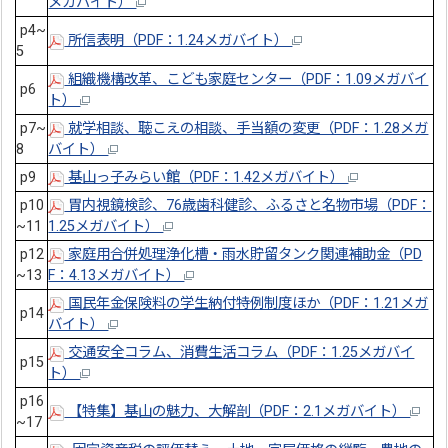
メガバイト）
p4~
所信表明（PDF：1.24メガバイト）
5
組織機構改革、こども家庭センター（PDF：1.09メガバイ
p6
ト）
p7~
就学相談、聴こえの相談、手当額の変更（PDF：1.28メガ
8
バイト）
p9
基山っ子みらい館（PDF：1.42メガバイト）
p10
胃内視鏡検診、76歳歯科健診、ふるさと名物市場（PDF：
~11
1.25メガバイト）
p12
家庭用合併処理浄化槽・雨水貯留タンク関連補助金（PD
~13
F：4.13メガバイト）
国民年金保険料の学生納付特例制度ほか（PDF：1.21メガ
p14
バイト）
交通安全コラム、消費生活コラム（PDF：1.25メガバイ
p15
ト）
p16
【特集】基山の魅力、大解剖（PDF：2.1メガバイト）
~17