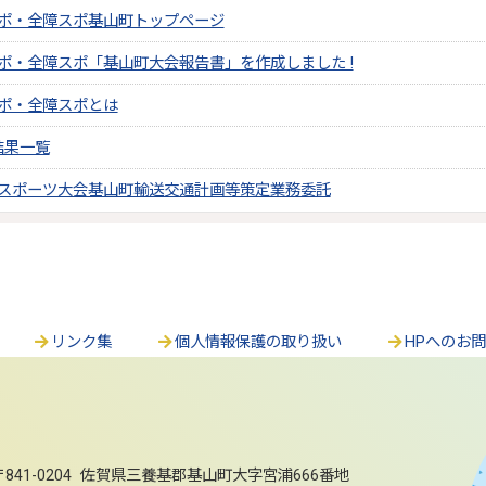
国スポ・全障スポ基山町トップページ
国スポ・全障スポ「基山町大会報告書」を作成しました !
国スポ・全障スポとは
結果一覧
国民スポーツ大会基山町輸送交通計画等策定業務委託
リンク集
個人情報保護の取り扱い
HPへのお
〒841-0204 佐賀県三養基郡基山町大字宮浦666番地