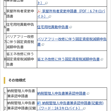
4
解家届出書
ト）
家屋所有者変更申
家屋所有者変更申請書（PDF：6.7キロバ
5
請書
イト）
住宅用地異動申告
6
住宅用地異動申告書
書
バリアフリー改修
バリアフリー改修に伴う固定資産税減額申告
7
に伴う固定資産税
書
減額申告書
省エネ改修に伴う
8
固定資産税減額申
省エネ改修に伴う固定資産税減額申告書
告書
その他様式
納税管理人申告書
1
納税管理人申告書兼承認申請書
兼承認申請書
納税管理人申告書
納税管理人申告書兼承認申請書(記載例)
2
兼承認申請書(記載
（ワード：24.3キロバイト）