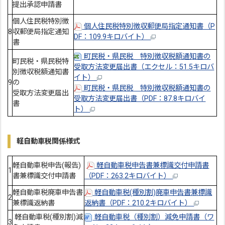
提出承認申請書
個人住民税特別徴
個人住民税特別徴収郵便局指定通知書（P
8
収郵便局指定通知
DF：109.9キロバイト）
書
町民税・県民税 特別徴収税額通知書の
町民税・県民税特
受取方法変更届出書（エクセル：51.5キロバ
別徴収税額通知書
イト）
9
の
町民税・県民税 特別徴収税額通知書の
受取方法変更届出
受取方法変更届出書（PDF：87.8キロバイ
書
ト）
軽自動車税関係様式
軽自動車税申告(報告)
軽自動車税申告書兼標識交付申請書
1
書兼標識交付申請書
（PDF：263.2キロバイト）
軽自動車税廃車申告書
軽自動車税(種別割)廃車申告書兼標識
2
兼標識返納書
返納書（PDF：210.2キロバイト）
軽自動車税(種別割)減
軽自動車税（種別割）減免申請書（ワ
3