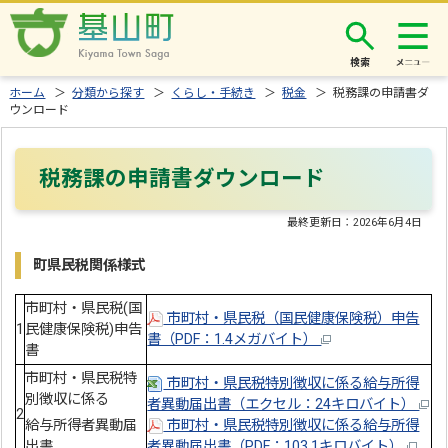
検索
ホーム
＞
分類から探す
＞
くらし・手続き
＞
税金
＞ 税務課の申請書ダ
ウンロード
税務課の申請書ダウンロード
最終更新日：
2026年6月4日
町県民税関係様式
市町村・県民税(国
市町村・県民税（国民健康保険税）申告
1
民健康保険税)申告
書（PDF：1.4メガバイト）
書
市町村・県民税特
市町村・県民税特別徴収に係る給与所得
別徴収に係る
者異動届出書（エクセル：24キロバイト）
2
給与所得者異動届
市町村・県民税特別徴収に係る給与所得
出書
者異動届出書（PDF：103.1キロバイト）