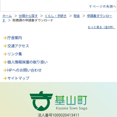
ページの先頭へ
ホーム
＞
分類から探す
＞
くらし・手続き
＞
税金
＞
申請書ダウンロー
ド
＞ 税務課の申請書ダウンロード
もっと見る（全3件）
庁舎案内
交通アクセス
リンク集
個人情報保護の取り扱い
HPへのお問い合わせ
サイトマップ
法人番号1000020413411