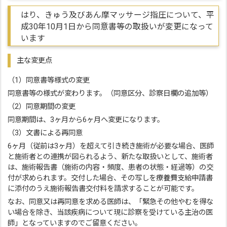
はり、きゅう及びあん摩マッサージ指圧について、平
成30年10月1日から同意書等の取扱いが変更になって
います
主な変更点
（1）同意書等様式の変更
同意書等の様式が変わります。（同意区分、診察日欄の追加等）
（2）同意期間の変更
同意期間は、3ヶ月から6ヶ月へ変更になります。
（3）文書による再同意
6ヶ月（従前は3ヶ月）を超えて引き続き施術が必要な場合、医師
と施術者との連携が図られるよう、新たな取扱いとして、施術者
は、施術報告書（施術の内容・頻度、患者の状態・経過等）の交
付が求められます。交付した場合、その写しを療養費支給申請書
に添付のうえ施術報告書交付料を請求することが可能です。
なお、同意又は再同意を求める医師は、「緊急その他やむを得な
い場合を除き、当該疾病について現に診察を受けている主治の医
師」となっていますのでご留意ください。