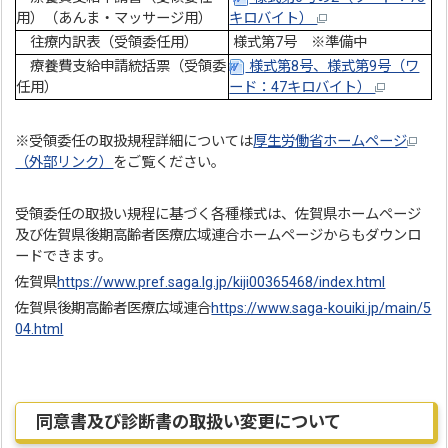
用）（あんま・マッサージ用）
キロバイト）
往療内訳表（受領委任用）
様式第7号 ※準備中
療養費支給申請統括票（受領委
様式第8号、様式第9号（ワ
任用）
ード：47キロバイト）
※受領委任の取扱規程詳細については
厚生労働省ホームページ
（外部リンク）
をご覧ください。
受領委任の取扱い規程に基づく各種様式は、佐賀県ホームページ
及び佐賀県後期高齢者医療広域連合ホームページからもダウンロ
ードできます。
佐賀県
https://www.pref.saga.lg.jp/kiji00365468/index.html
佐賀県後期高齢者医療広域連合
https://www.saga-kouiki.jp/main/5
04.html
同意書及び診断書の取扱い変更について