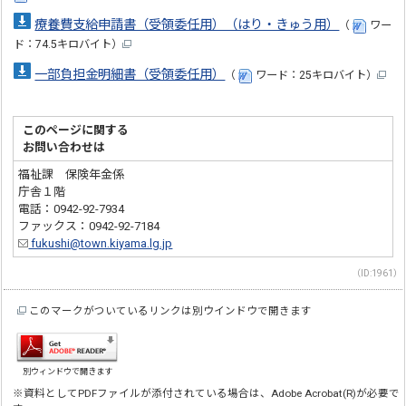
療養費支給申請書（受領委任用）（はり・きゅう用）
（
ワー
ド：74.5キロバイト）
一部負担金明細書（受領委任用）
（
ワード：25キロバイト）
このページに関する
お問い合わせは
福祉課 保険年金係
庁舎１階
電話：0942-92-7934
ファックス：0942-92-7184
fukushi@town.kiyama.lg.jp
（ID:1961）
このマークがついているリンクは別ウインドウで開きます
別ウィンドウで開きます
※資料としてPDFファイルが添付されている場合は、Adobe Acrobat(R)が必要で