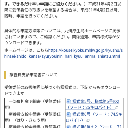
す。できるだけ早い申請にご協力ください
。）平成31年4月2日以
降に受領委任の取扱いを希望する場合は、平成31年4月2日以降、
随時、申請を行ってください。
具体的な申請方法等については、九州厚生局ホームページに掲示
されていますので、ご確認ください。関係通知、申請様式等がダ
ウンロードできます。
ホームページは、こちら
https://kouseikyoku.mhlw.go.jp/kyushu/s
hinsei/shido_kansa/zyuryouinin_hari_kyuu_anma_shiatsu.html
療養費支給申請書について
受領委任の取扱規程に基づく各種様式は、下記からもダウンロー
ドできます
一部負担金明細書（受領委任
様式第5号、様式第5号の2
用）
（ワード：25キロバイト）
療養費支給申請書（受領委任
様式第6号（ワード：74.5キ
用）（はり・きゅう用）
ロバイト）
療養費支給申請書（受領委任
様式第6号の2（ワード：73