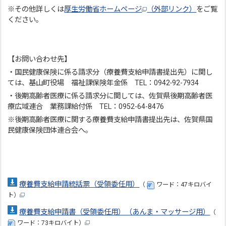
※その他詳しくは
厚生労働省ホームページ
（外部リンク）
をご覧
ください。
【お問い合わせ先】
・国民健康保険に係る請求分（療養費支給申請書提出先）に関し
ては、基山町役場 福祉課保険年金係 TEL：0942‐92-7934
・後期高齢者医療に係る請求分に関しては、佐賀県後期高齢者医
療広域連合 業務課給付係 TEL：0952-64-8476
※後期高齢者医療に関する療養費支給申請書提出先は、佐賀県国
民健康保険団体連合会へ。
療養費支給申請統括票（受領委任用）
（
ワード：47キロバイ
ト）
療養費支給申請書（受領委任用）（あんま・マッサージ用）
（
ワード：73キロバイト）