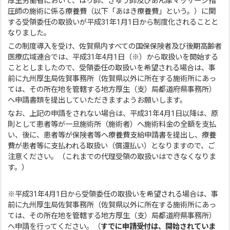
厚生労働省において、はり師、きゅう師及びあん摩マッサージ指
圧師の施術に係る療養費（以下「あはき療養費」という。）に関
する受領委任の取扱いが平成31年1月1日から制度化されることと
なりました。
この制度導入を受け、佐賀県内すべての国保保険者及び後期高齢者
医療広域連合では、平成31年4月1日（※）から取扱いを開始する
こととしましたので、受領委任の取扱いを希望される場合は、事
前に九州厚生局佐賀事務所（佐賀県以外に所在する施術所にあっ
ては、その所在地を管轄する地方厚生（支）局都道府県事務所）
へ申請書類を提出していただきますようお願いします。
なお、上記の申請をされない場合は、平成31年4月1日以降は、原
則として患者等が一旦施術所（施術者）へ施術料金の全額を支払
い、後に、患者等が保険者等へ療養費支給申請書を提出し、療養
費が患者等に支払われる取扱い（償還払い）となりますので、ご
注意ください。（これまでの代理受領の取扱いはできなくなりま
す。）
※平成31年4月1日から受領委任の取扱いを希望される場合は、事
前に九州厚生局佐賀事務所（佐賀県以外に所在する施術所にあっ
ては、その所在地を管轄する地方厚生（支）局都道府県事務所）
へ申請を行ってください。（
すでに申請受付は、開始されていま