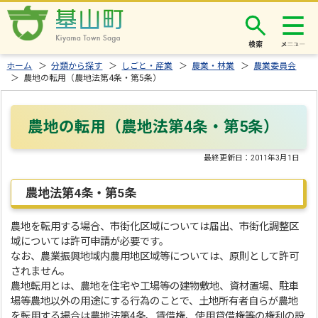
検索
ホーム
＞
分類から探す
＞
しごと・産業
＞
農業・林業
＞
農業委員会
＞ 農地の転用（農地法第4条・第5条）
農地の転用（農地法第4条・第5条）
最終更新日：
2011年3月1日
農地法第4条・第5条
農地を転用する場合、市街化区域については届出、市街化調整区
域については許可申請が必要です。
なお、農業振興地域内農用地区域等については、原則として許可
されません。
農地転用とは、農地を住宅や工場等の建物敷地、資材置場、駐車
場等農地以外の用途にする行為のことで、土地所有者自らが農地
を転用する場合は農地法第4条、賃借権、使用貸借権等の権利の設