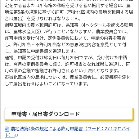
定をする者または所有権の移転を受ける者が転用する場合は、農
地法第5条の規定に基づく許可（市街化区域内の農地を転用する場
合は届出）を受けなければなりません。
調整区域内の農地転用許可は、県知事（4ヘクタールを超える転用
は、農林水産大臣）が行うこととなりますが、農業委員会では、
許可申請を受け付け、定例委員会において、申請の内容を審査
し、許可相当・不許可相当などの意思決定内容を意見として付
し、県知事に申請書類を進達します。
通常、申請の受付け締切日は毎月20日ですが、受け付けた申請
は、翌月の定例委員会に諮り、許可相当となれば県に進達し、同
月の県の会議で審議され許可されるという流れとなります。
市街化区域内の農地については、農業委員会に、必要書類を添付
して届出を行えばよいことになっています。
申請書・届出書ダウンロード
農地法第4条の規定による許可申請書（ワード：27.1キロバイ
ト）