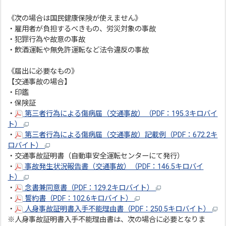
《次の場合は国民健康保険が使えません》
・雇用者が負担するべきもの、労災対象の事故
・犯罪行為や故意の事故
・飲酒運転や無免許運転など法令違反の事故
《届出に必要なもの》
【交通事故の場合】
・印鑑
・保険証
・
第三者行為による傷病届（交通事故）（PDF：195.3キロバイ
ト）
・
第三者行為による傷病届（交通事故）記載例（PDF：672.2キ
ロバイト）
・交通事故証明書（自動車安全運転センターにて発行）
・
事故発生状況報告書（交通事故）（PDF：146.5キロバイ
ト）
・
念書兼同意書（PDF：129.2キロバイト）
・
誓約書（PDF：102.6キロバイト）
・
人身事故証明書入手不能理由書（PDF：250.5キロバイト）
※人身事故証明書入手不能理由書は、次の場合に必要となりま