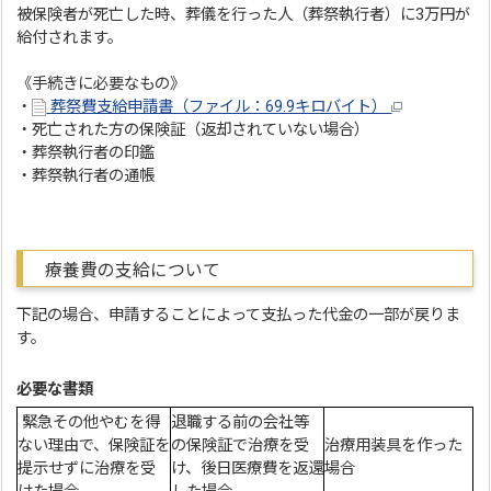
被保険者が死亡した時、葬儀を行った人（葬祭執行者）に3万円が
給付されます。
《手続きに必要なもの》
・
葬祭費支給申請書（ファイル：69.9キロバイト）
・死亡された方の保険証（返却されていない場合）
・葬祭執行者の印鑑
・葬祭執行者の通帳
療養費の支給について
下記の場合、申請することによって支払った代金の一部が戻りま
す。
必要な書類
緊急その他やむを得
退職する前の会社等
ない理由で、保険証を
の保険証で治療を受
治療用装具を作った
提示せずに治療を受
け、後日医療費を返還
場合