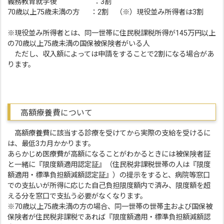
義務教育就学後 ：3割
70歳以上75歳未満の方 ：2割 （※）現役並み所得者は3割
※現役並み所得者とは、同一世帯に住民税課税所得が145万円以上
の70歳以上75歳未満の国保被保険者がいる人
ただし、収入額によっては申請をすることで2割になる場合があ
ります。
高額療養費について
高額療養費に該当する診療を受けてから実際の支給を受けるに
は、最低3カ月かかります。
あらかじめ医療費が高額になることがわかるときには被保険者証
と一緒に『限度額適用認定証』（住民税非課税世帯の人は『限度
額適用・標準負担額減額認定証』）の提示をすると、病院等窓口
での支払いが所得に応じた自己負担限度額内で済み、限度額を超
える分を窓口で支払う必要がなくなります。
※70歳以上75歳未満の方の場合、同一世帯の世帯主および国保被
保険者が住民税非課税であれば『限度額適用・標準負担額減額認