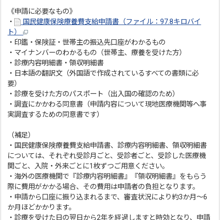
《申請に必要なもの》
・
国民健康保険療養費支給申請書（ファイル：97.8キロバイ
ト）
・印鑑・保険証・世帯主の振込先口座がわかるもの
・マイナンバーのわかるもの（世帯主、療養を受けた方）
・診療内容明細書・領収明細書
・日本語の翻訳文（外国語で作成されているすべての書類に必
要）
・診療を受けた方のパスポート（出入国の確認のため）
・調査にかかわる同意書（申請内容について現地医療機関等へ事
実調査するための同意書です）
（補足）
・国民健康保険療養費支給申請書、診療内容明細書、領収明細書
については、それぞれ受診月ごと、受診者ごと、受診した医療機
関ごと、入院・外来ごとに1枚ずつご用意ください。
・海外の医療機関で『診療内容明細書』『領収明細書』をもらう
際に費用がかかる場合、その費用は申請者の負担となります。
・申請から口座に振り込まれるまで、審査状況により約3か月～6
か月ほどかかります。
・診療を受けた日の翌日から2年を経過しますと時効となり、申請