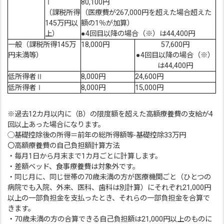
Ⅰ
80,100円
（課税所得
（医療費が267,000円を超えた場合超えた
145万円以
額の1％が加算）
上）
●4回目以降の場合（※）は44,400円
一般（課税所得145万
18,000円
57,600円
円未満等）
●4回目以降の場合（※）
は44,400円
低所得者Ⅱ
8,000円
24,600円
低所得者Ⅰ
8,000円
15,000円
※過去12カ月以内に（B）の限度額を超えた高額療養費の支給が4
回以上あった場合になります。
◯基礎控除後の所得＝前年の総所得額等-基礎控除33万円
〇高額療養費の自己負担額計算方法
・毎月1日から月末まで1カ月ごとに計算します。
・差額ベッド、食事療養費は対象外です。
・同じ月に、同じ世帯の70歳未満の方が医療機関ごと（ひとつの
病院でも入院、外来、医科、歯科は別計算）にそれぞれ21,000円
以上の一部負担金を支払ったとき、それらの一部負担金を合算で
きます。
・70歳未満の方の合算できる自己負担額は21,000円以上のものに