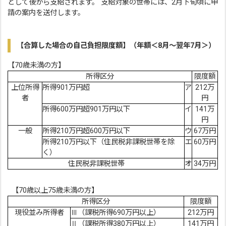
として後から支給されます。 支給対象の世帯には、2月下旬頃に申
請の案内を送付します。
【合算した場合の自己負担限度額】（年額＜8月～翌年7月＞）
【70歳未満の方】
所得区分
限度額
上位所得
所得901万円超
ア
212万
者
円
所得600万円超901万円以下
イ
141万
円
一般
所得210万円超600万円以下
ウ
67万円
所得210万円以下（住民税非課税世帯を除
エ
60万円
く）
住民税非課税世帯
オ
34万円
【70歳以上75歳未満の方】
所得区分
限度額
現役並み所得者
Ⅲ（課税所得690万円以上）
212万円
Ⅱ（課税所得380万円以上）
141万円