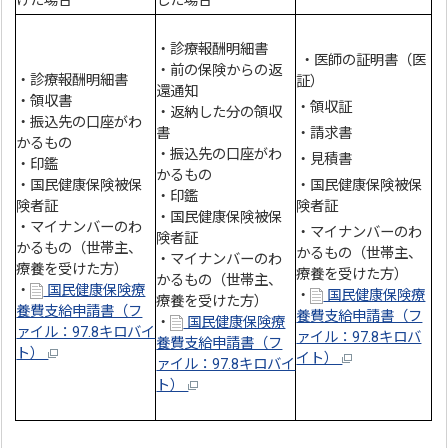
けた場合
した場合
・診療報酬明細書
・医師の証明書（医
・前の保険からの返
・診療報酬明細書
証）
還通知
・領収書
・領収証
・返納した分の領収
・振込先の口座がわ
書
・請求書
かるもの
・振込先の口座がわ
・見積書
・印鑑
かるもの
・国民健康保険被保
・国民健康保険被保
・印鑑
険者証
険者証
・国民健康保険被保
・マイナンバーのわ
・マイナンバーのわ
険者証
かるもの（世帯主、
かるもの（世帯主、
・マイナンバーのわ
療養を受けた方）
療養を受けた方）
かるもの（世帯主、
・
国民健康保険療
・
国民健康保険療
療養を受けた方）
養費支給申請書（フ
養費支給申請書（フ
・
国民健康保険療
ァイル：97.8キロバイ
ァイル：97.8キロバ
養費支給申請書（フ
ト）
イト）
ァイル：97.8キロバイ
ト）