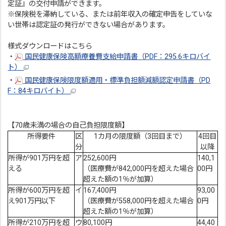
定証』の交付申請ができます。
※保険税を滞納している、または前年収入の確定申告をしていな
い世帯は認定証の発行ができない場合があります。
様式ダウンロードはこちら
・
国民健康保険高額療養費支給申請書（PDF：295.6キロバイ
ト）
・
国民健康保険限度額適用・標準負担額減額認定申請書（PD
F：84キロバイト）
【70歳未満の場合の自己負担限度額】
所得要件
区
1カ月の限度額（3回目まで）
4回目
分
以降
所得が901万円を超
ア
252,600円
140,1
える
（医療費が842,000円を超えた場合
00円
超えた額の1％が加算）
所得が600万円を超
イ
167,400円
93,00
え901万円以下
（医療費が558,000円を超えた場合
0円
超えた額の1％が加算）
所得が210万円を超
ウ
80,100円
44,40