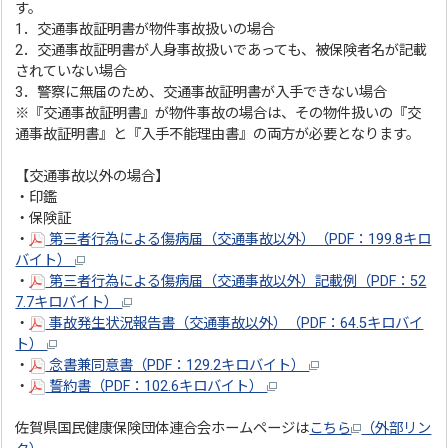
す。
1．交通事故証明書が物件事故扱いの場合
2．交通事故証明書が人身事故扱いであっても、被保険者名が記載
されていない場合
3．警察に無届のため、交通事故証明書が入手できない場合
※『交通事故証明書』が物件事故の場合は、その物件扱いの『交
通事故証明書』と『入手不能理由書』の両方が必要となります。
【交通事故以外の場合】
・印鑑
・保険証
・
第三者行為による傷病届（交通事故以外）（PDF：199.8キロ
バイト）
・
第三者行為による傷病届（交通事故以外）記載例（PDF：52
7.7キロバイト）
・
事故発生状況報告書（交通事故以外）（PDF：64.5キロバイ
ト）
・
念書兼同意書（PDF：129.2キロバイト）
・
誓約書（PDF：102.6キロバイト）
佐賀県国民健康保険団体連合会ホームページは
こちら
（外部リン