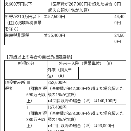
え600万円以下
（医療費が267,000円を超えた場合
0円
超えた額の1％が加算）
所得が210万円以下
エ
57,600円
44,40
（住民税非課税世帯
0円
を除く）
住民税非課税
オ
35,400円
24,60
0円
【70歳以上の場合の自己負担限度額】
所得区分
外来＋入院（世帯単位）（B）
外来（個人単
位）（A）
現役並み所
Ⅲ
252,600円
得者
（課税所得
（医療費が842,000円を超えた場合超えた
690万円以
額の1％が加算）
上）
●4回目以降の場合（※）は140,100円
Ⅱ
167,400円
（課税所得
（医療費が558,000円を超えた場合超えた
380万円以
額の1％が加算）
上）
●4回目以降の場合（※）は93,000円