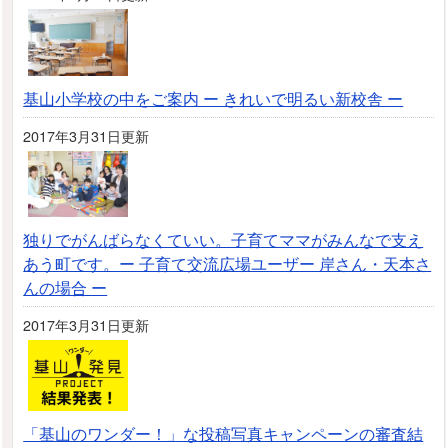
基山小学校の中をご案内 ー きれいで明るい新校舎 ー
2017年3月31日更新
独りでがんばらなくていい。子育てママがみんなで支え
あう町です。ー 子育て交流広場ユーザー 岸さん・天本さ
んの場合 ー
2017年3月31日更新
「基山のワンダー！」な投稿写真キャンペーンの審査結