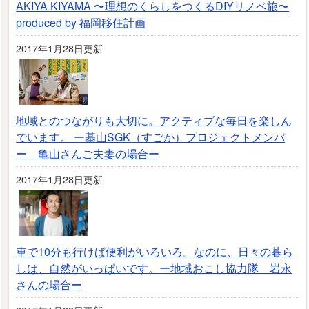
AKIYA KIYAMA 〜理想のくらしをつくるDIYリノベ旅〜
produced by 福岡移住計画
2017年1月28日更新
地域とのつながりも大切に。アクティブな毎日を楽しん
でいます。 ー基山SGK（すごか）プロジェクトメンバ
ー 亀山さんご夫妻の場合ー
2017年1月28日更新
車で10分も行けば便利がいろいろ。なのに、日々の暮ら
しは、自然がいっぱいです。ー地域おこし協力隊 岩永
さんの場合ー