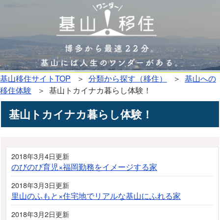
基山移住サイトTOP
＞
分類から探す（移住）
＞
基山への
移住体験
＞ 基山トカイナカ暮らし体験！
基山トカイナカ暮らし体験！
2018年3月4日更新
のびのび育児×福岡勤務をイメージする家
2018年3月3日更新
里山のふもと×住宅地でリアルな基山にふれる家
2018年3月2日更新