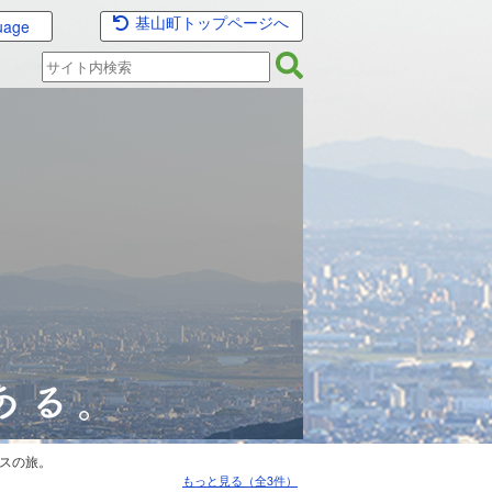
基山町トップページへ
uage
スの旅。
もっと見る（全3件）