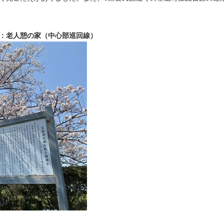
。
停：老人憩の家（中心部巡回線）