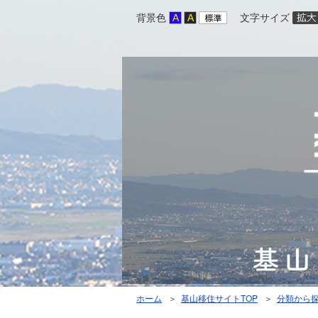
背景色
文字サイズ
ホーム
＞
基山移住サイトTOP
＞
分類から