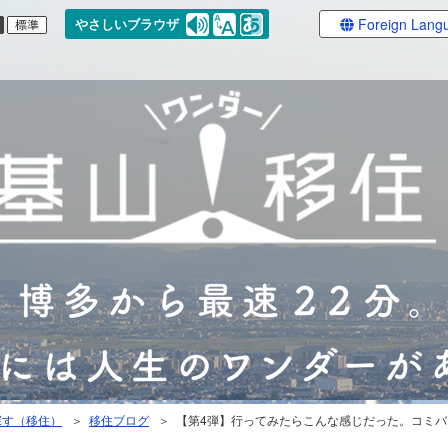
Foreign Lang
やさしいブラウザ
探す（移住）
＞
移住ブログ
＞ 【第4弾】行ってみたらこんな感じだった。コミバ