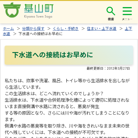
検索
ホーム
＞
分類から探す
＞
くらし・手続き
＞
住まい・上下水道
＞
上下
水道
＞ 下水道への接続はお早めに
下水道への接続はお早めに
最終更新日：
2012年3月27日
私たちは、炊事や洗濯、風呂、トイレ等から生活排水を出しなが
ら生活しています。
この生活排水は、どこへ流れていくのでしょうか？
生活排水は、下水道や合併処理浄化槽によって適切に処理されな
いまま直接側溝や水路に流されると、悪臭が発生
する等の原因となり、さらには川や海が汚れてしまうことになり
ます。
側溝や水路の悪臭等を取り除き、川や海をきれいなまま未来の世
代へ残していくには、下水道への接続が不可欠です。