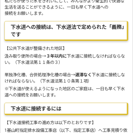
私たちが使った水をきれいにして、みんながより衛生的で快適な
生活を送ることができるように、一日も早く下水道への
接続をお願いします。
下水道への接続は、下水道法で定められた「義務」
です
【公共下水道が整備された地区】
汲み取り便所の場合→
３年以内に
下水道に接続しなければならな
い。（下水道法第１１条の３）
単独浄化槽、合併処理浄化槽の場合→
遅滞なく
下水道に接続しな
ければならない。（下水道法第１０条第１項）
※下水道が使えるようになった地区のご家庭は、一日も早く下水
道への接続をお願いします。
下水道に接続するには
【下水道接続工事の進め方は以下のとおりです】
1基山町指定排水設備工事店（以下、指定工事店）へ工事見積り依