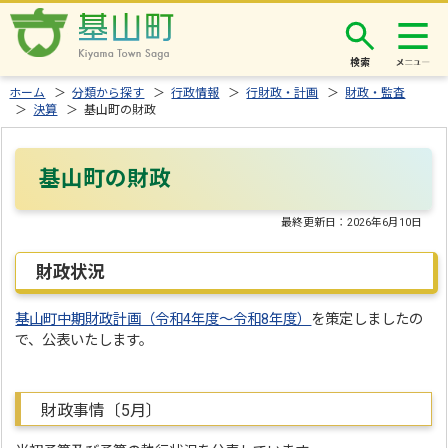
検索
ホーム
＞
分類から探す
＞
行政情報
＞
行財政・計画
＞
財政・監査
＞
決算
＞ 基山町の財政
基山町の財政
最終更新日：
2026年6月10日
財政状況
基山町中期財政計画（令和4年度～令和8年度）
を策定しましたの
で、公表いたします。
財政事情〔5月〕