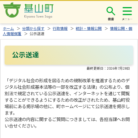
検索
ホーム
＞
分類から探す
＞
行政情報
＞
統計・情報公開
＞
情報公開・個
人情報保護
＞ 公示送達
公示送達
最終更新日：
2026年7月28日
「デジタル社会の形成を図るための規制改革を推進するためのデ
ジタル社会形成基本法等の一部を改正する法律」の公布より、個
別法で規定されている公示送達を、インターネットを通じて閲覧
することができるようにするための改正がされたため、基山町役
場前にある掲示場の他に、町ホームページにて公示送達を掲示し
ます。
公示送達の内容に関するご質問につきましては、各担当課へお問
い合せください。