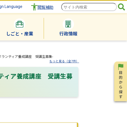
gn Language
閲覧補助
しごと・産業
行政情報
ランティア養成講座 受講生募集-
もっと見る（全7件）
ティア養成講座 受講生募