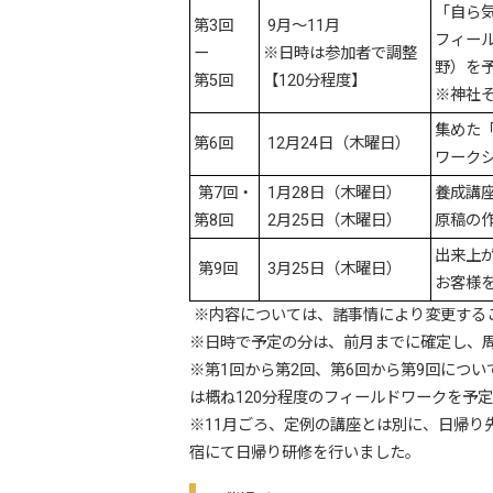
「自ら
第3回
9月～11月
フィー
ー
※日時は参加者で調整
野）を
第5回
【120分程度】
※神社
集めた
第6回
12月24日（木曜日）
ワーク
第7回・
1月28日（木曜日）
養成講
第8回
2月25日（木曜日）
原稿の
出来上
第9回
3月25日（木曜日）
お客様
※内容については、諸事情により変更する
※日時で予定の分は、前月までに確定し、
※第1回から第2回、第6回から第9回につ
は概ね120分程度のフィールドワークを予
※11月ごろ、定例の講座とは別に、日帰り
宿にて日帰り研修を行いました。