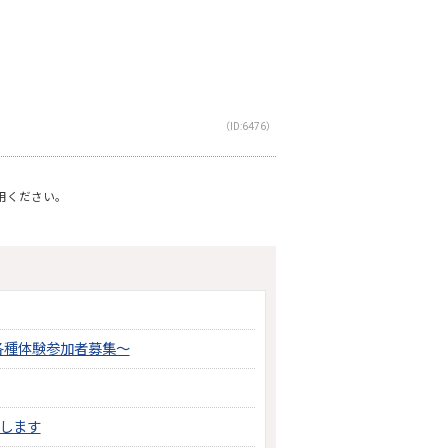
（ID:6476）
利用ください。
各種体験参加者募集～
します