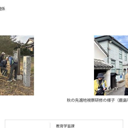
進係
秋の先進地視察研修の様子（鹿島
教育学習課