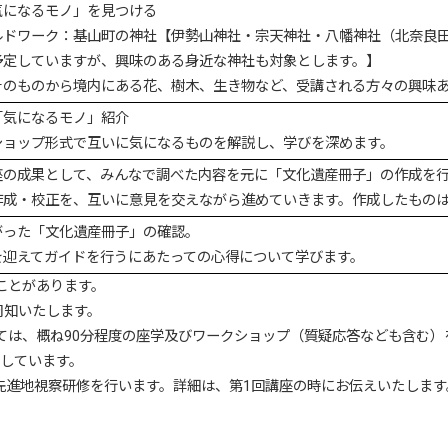
気になるモノ」を見つける
ルドワーク：基山町の神社【伊勢山神社・宗天神社・八幡神社（北奈良
予定していますが、興味のある身近な神社も対象とします。】
そのものから境内にある花、樹木、生き物など、受講される方々の興味
「気になるモノ」紹介
ショップ形式で互いに気になるものを解説し、学びを深めます。
座の成果として、みんなで調べた内容を元に「文化遺産冊子」の作成を
作成・校正を、互いに意見を交えながら進めていきます。作成したもの
がった「文化遺産冊子」の確認。
を迎えてガイドを行うにあたっての心得について学びます。
ことがあります。
周知いたします。
いては、概ね90分程度の座学及びワークショップ（質疑応答なども含む）
定しています。
先進地視察研修を行います。詳細は、第1回講座の時にお伝えいたしま