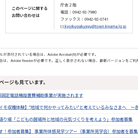
庁舎２階
このページに関する
電話：0942-92-7980
お問い合わせは
ファックス：0942-92-0741
kyoikugakusyu@town.kiyama.lg.jp
が添付されている場合は、Adobe Acrobat(R)が必要です。
合は、Adobe Readerが必要です。正しく表示されない場合、最新バージョンをご
ページも見ています。
県固定電話機設置費補助事業が実施されます
イモ収穫体験】”地域で何かやってみたい”と考えているみなさまへ ～
語り場「こどもの居場所と地域の元気づくりを考えよう」参加者募集
す！参加者募集】 事業所体感見学ツアー（事業所見学会）参加者を募集