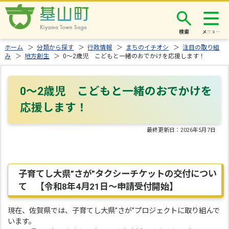
検索
ホーム
＞
分類から探す
＞
行政情報
＞
まちのイチオシ
＞
注目の取り組
み
＞
地方創生
＞ 0～2歳児 こどもと一緒のおでかけを応援します！
0～2歳児 こどもと一緒のおでかけを
応援します！
最終更新日：
2026年5月7日
子育てし大県”さが”タクシーチケットの交付につい
て 【令和8年4月21日～申請受付開始】
現在、佐賀県では、子育てし大県”さが”プロジェクトに取り組んで
います。