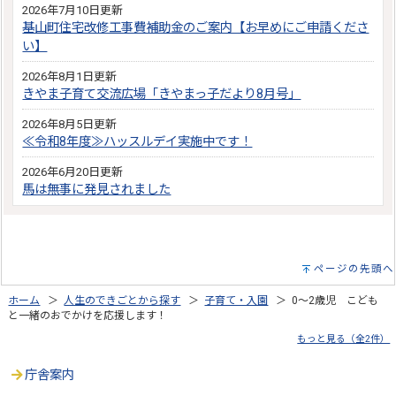
2026年7月10日更新
基山町住宅改修工事費補助金のご案内【お早めにご申請くださ
い】
2026年8月1日更新
きやま子育て交流広場「きやまっ子だより8月号」
2026年8月5日更新
≪令和8年度≫ハッスルデイ実施中です！
2026年6月20日更新
馬は無事に発見されました
ページの先頭へ
ホーム
＞
人生のできごとから探す
＞
子育て・入園
＞ 0～2歳児 こども
と一緒のおでかけを応援します！
もっと見る（全2件）
庁舎案内