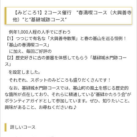
【みどころ1】2コース催行 ”春満喫コース（大興善寺
他）”と”基肄城跡コース”
例年1,000人程の人手でにぎわう
【1】つつじで有名な「大興善寺散策」と春の基山を巡る恒例！
「基山の春満喫コース」
に加え、毎回ご好評の
【2】歴史好きに古の要塞を体感してもらう「基肄城水門跡コー
ス」
を設定しました。
それぞれ、スポットのみどころも盛りだくさんです！
なお、基肄城水門跡コースでは、基山町の風土を感じる歴史的
な箇所が点在しており、それらに精通している”基肄かたろう会”が
ボランティアガイドとして参加しています。ぜひ、知りたいこと、
興味があること、お尋ねくださいね♪
詳しいコース