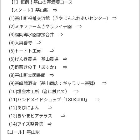
【1】恒例！基山の春満喫コース
【スタート】基山駅 ⇒
(1)基山町福祉交流館（きやまんふれあいセンター） ⇒
(2)ミキファームきやまライチ園 ⇒
(3)福岡導水園部接合井 ⇒
(4)大興善寺 ⇒
(5)トートト工房 ⇒
(6)げんき農場 基山農場 ⇒
(7)飾菜きの里「あすか」 ⇒
(8)基山町立図書館 ⇒
(9)基峰鶴酒造（基山商店：ギャラリー基肄） ⇒
(10)埋金木工所（音に触れて） ⇒
(11)ハンドメイドショップ「TSUKURU」 ⇒
(12)あびによん ⇒
(13)きやまビアテラス ⇒
(14)アイズ整骨院 ⇒
【ゴール】基山駅