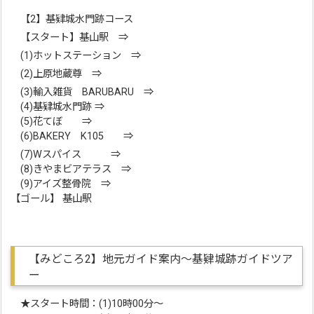
【2】基肄城水門跡コース
【スタート】基山駅 ⇒
(1)ホットステーション ⇒
(2)上原地蔵尊 ⇒
(3)輸入雑貨 BARUBARU ⇒
(4)基肄城水門跡 ⇒
(5)花てぼ ⇒
(6)BAKERY K105 ⇒
(7)Wスパイス ⇒
(8)きやまビアテラス ⇒
(9)アイズ整骨院 ⇒
【ゴール】 基山駅
【みどころ2】地元ガイド案内～基肄城跡ガイドツア
ー
★スタート時間：(1)10時00分～