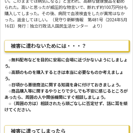
い。このままでは病気になる」と言われ、高額な健康食品を勧め
られた。高いと思ったが威圧的な物言いで、断れず約100万円分も
購入してしまった。その後、病院で血液検査をしたが異常はなか
った。返金してほしい。（見守り新鮮情報 第481号（2024年5月
16日）発行：独立行政法人国民生活センター より）
被害に遭わないためには・・・？
○無料配布などを目的に安易に会場に近づかないようにしましょ
う。
○高額のものを購入するときは本当に必要なものか考えましょ
う。
○日頃から悪徳商法に関する知識を身に付けておきましょう。
○商品購入等に関するやりとりで少しでも不安に感じるところが
あったら、周囲の人や関係機関にすぐ相談しましょう。
○（周囲の方は）相談されたら頭ごなしに否定せず、話に耳を傾
けてください。
被害に遭ってしまったら