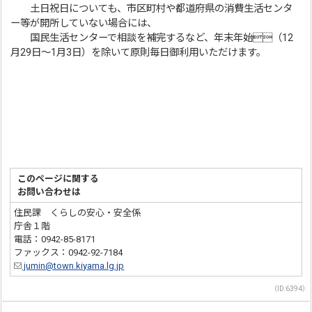
⼟⽇祝⽇についても、市区町村や都道府県の消費⽣活センタ
ー等が開所していない場合には、
国⺠⽣活センターで相談を補完するなど、年末年始（12
月29日～1月3日）を除いて原則毎⽇御利⽤いただけます。
このページに関する
お問い合わせは
住民課 くらしの安心・安全係
庁舎１階
電話：0942-85-8171
ファックス：0942-92-7184
jumin@town.kiyama.lg.jp
（ID:6394）