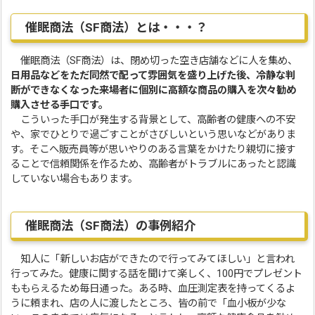
催眠商法（SF商法）とは・・・？
催眠商法（SF商法）は、閉め切った空き店舗などに人を集め、
日用品などをただ同然で配って雰囲気を盛り上げた後、冷静な判
断ができなくなった来場者に個別に高額な商品の購入を次々勧め
購入させる手口です。
こういった手口が発生する背景として、高齢者の健康への不安
や、家でひとりで過ごすことがさびしいという思いなどがありま
す。そこへ販売員等が思いやりのある言葉をかけたり親切に接す
ることで信頼関係を作るため、高齢者がトラブルにあったと認識
していない場合もあります。
催眠商法（SF商法）の事例紹介
知人に「新しいお店ができたので行ってみてほしい」と言われ
行ってみた。健康に関する話を聞けて楽しく、100円でプレゼント
ももらえるため毎日通った。ある時、血圧測定表を持ってくるよ
うに頼まれ、店の人に渡したところ、皆の前で「血小板が少な