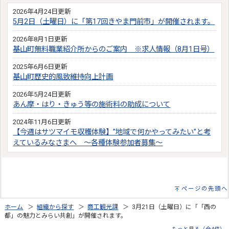
2026年4月24日更新
5月2日（土曜日）に「第17回きやま門前市」が開催されます。
2026年8月1日更新
基山町無料職業紹介所からのご案内 ※求人情報（8月1日号）
2025年6月6日更新
基山町歴史的風致維持向上計画
2026年5月24日更新
あん摩・はり・きゅう等の施術料の助成について
2024年11月6日更新
【今週はサツマイモ収穫体験】”地域で何かやってみたい”と考
えているみなさまへ ～各種体験参加者募集～
ページの先頭へ
ホーム
＞
組織から探す
＞
商工観光課
＞ 3月21日（土曜日）に「「西の
都」の魅力とみらい共創」が開催されます。