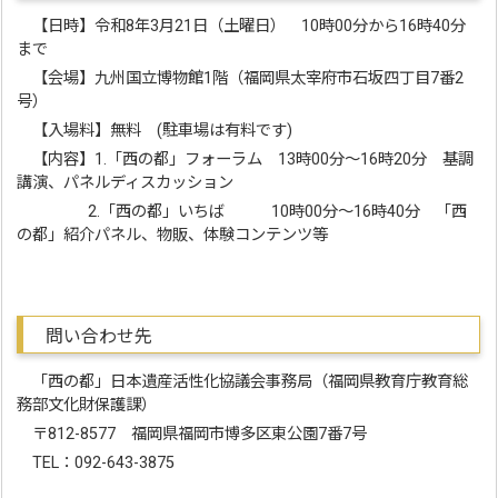
【日時】令和8年3月21日（土曜日） 10時00分から16時40分
まで
【会場】九州国立博物館1階（福岡県太宰府市石坂四丁目7番2
号）
【入場料】無料 (駐車場は有料です)
【内容】1.「西の都」フォーラム 13時00分～16時20分 基調
講演、パネルディスカッション
2.「西の都」いちば 10時00分～16時40分 「西
の都」紹介パネル、物販、体験コンテンツ等
問い合わせ先
「西の都」日本遺産活性化協議会事務局（福岡県教育庁教育総
務部文化財保護課）
〒812-8577 福岡県福岡市博多区東公園7番7号
TEL：092-643-3875