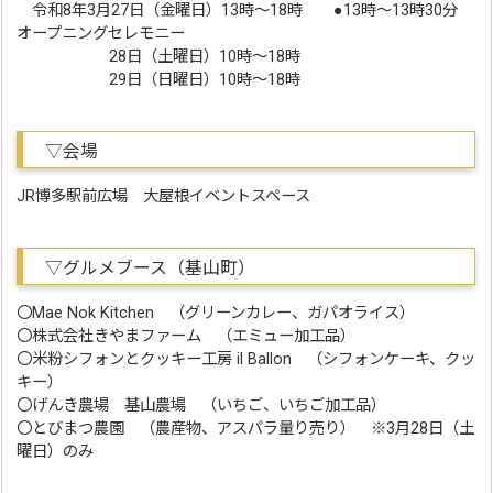
令和8年3月27日（金曜日）13時～18時 ●13時〜13時30分
オープニングセレモニー
28日（土曜日）10時～18時
29日（日曜日）10時～18時
▽会場
JR博多駅前広場 大屋根イベントスペース
▽グルメブース（基山町）
〇Mae Nok Kitchen （グリーンカレー、ガパオライス）
〇株式会社きやまファーム （エミュー加工品）
〇米粉シフォンとクッキー工房 il Ballon （シフォンケーキ、クッ
キー）
〇げんき農場 基山農場 （いちご、いちご加工品）
〇とびまつ農園 （農産物、アスパラ量り売り） ※3月28日（土
曜日）のみ