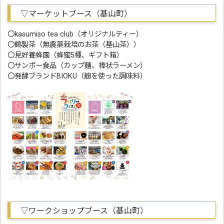
▽マーケットブース（基山町）
〇kasumiso tea club（オリジナルティー）
〇鶴製茶（無農薬栽培のお茶（基山茶））
〇見好養蜂園（蜂蜜5種、ギフト箱）
〇サンポー食品（カップ麺、棒状ラーメン）
〇発酵ブランドBIOKU（麹を使った調味料）
▽ワークショップブース（基山町）