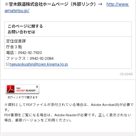
※甘木鉄道株式会社
ホームページ（外部リンク）→
http://www.
amatetsu.jp/
このページに関する
お問い合わせは
定住促進課
庁舎３階
電話：0942-92-7920
ファックス：0942-92-2084
teijusokushin@town.kiyama.lg.jp
（ID:6340）
別ウィンドウで開きます
※資料としてPDFファイルが添付されている場合は、Adobe Acrobat(R)が必要で
す。
PDF書類をご覧になる場合は、Adobe Readerが必要です。正しく表示されない
場合、最新バージョンをご利用ください。