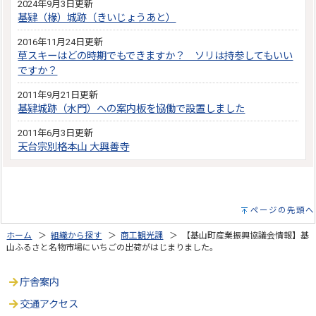
2024年9月3日更新
基肄（椽）城跡（きいじょうあと）
2016年11月24日更新
草スキーはどの時期でもできますか？ ソリは持参してもいい
ですか？
2011年9月21日更新
基肄城跡（水門）への案内板を協働で設置しました
2011年6月3日更新
天台宗別格本山 大興善寺
ページの先頭へ
ホーム
＞
組織から探す
＞
商工観光課
＞ 【基山町産業振興協議会情報】基
山ふるさと名物市場にいちごの出荷がはじまりました。
庁舎案内
交通アクセス