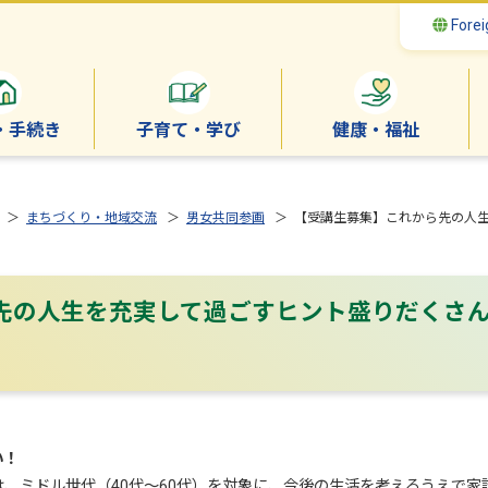
Forei
・手続き
子育て・学び
健康・福祉
＞
まちづくり・地域交流
＞
男女共同参画
＞ 【受講生募集】これから先の人
先の人生を充実して過ごすヒント盛りだくさ
い！
、ミドル世代（40代～60代）を対象に、今後の生活を考えるうえで