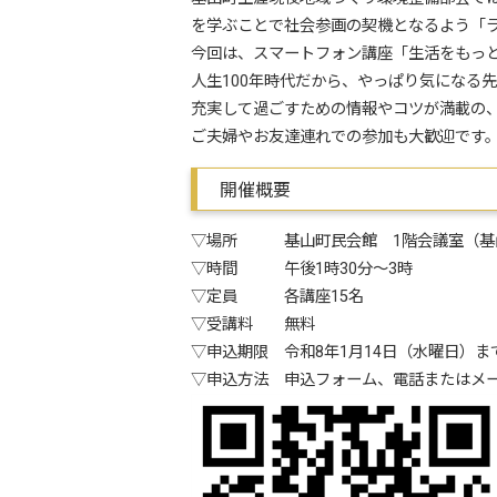
を学ぶことで社会参画の契機となるよう「
今回は、スマートフォン講座「生活をもっ
人生100年時代だから、やっぱり気になる
充実して過ごすための情報やコツが満載の
ご夫婦やお友達連れでの参加も大歓迎です
開催概要
▽場所 基山町民会館 1階会議室（基山
▽時間 午後1時30分～3時
▽定員 各講座15名
▽受講料 無料
▽申込期限 令和8年1月14日（水曜日）
▽申込方法 申込フォーム、電話またはメ