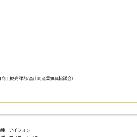
商工観光課内/基山町産業振興協議会）
室
機種：アイフォン