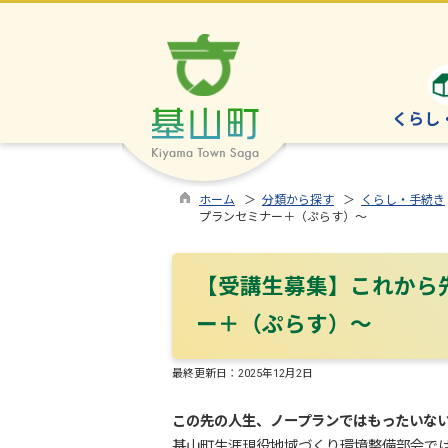
くらし
ホーム
＞
分類から探す
＞
くらし・手続き
プランセミナー＋（ぷらす）～
【受講生募集】これから
ー＋（ぷらす）～
最終更新日：
2025年12月2日
この先の人生、ノープランではもったいな
基山町生涯現役地域づくり環境整備部会では