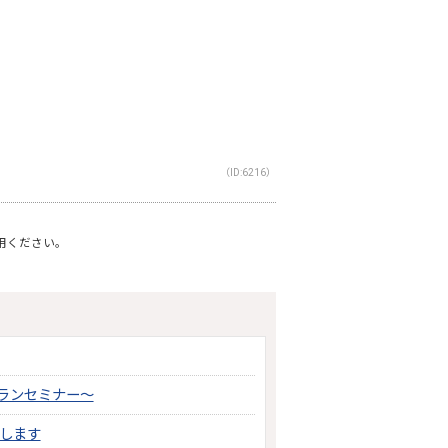
（ID:6216）
利用ください。
ランセミナー～
します