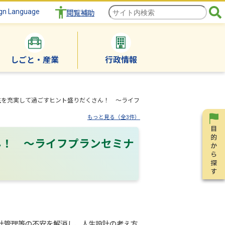
gn Language
閲覧補助
しごと・産業
行政情報
生を充実して過ごすヒント盛りだくさん！ ～ライフ
もっと見る（全3件）
ん！ ～ライフプランセミナ
家計管理等の不安を解消し、人生設計の考え方