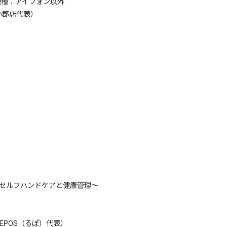
象機種：アイフォン以外
小郡店代表）
～セルフハンドケアと健康管理～
POS（るぽ）代表）