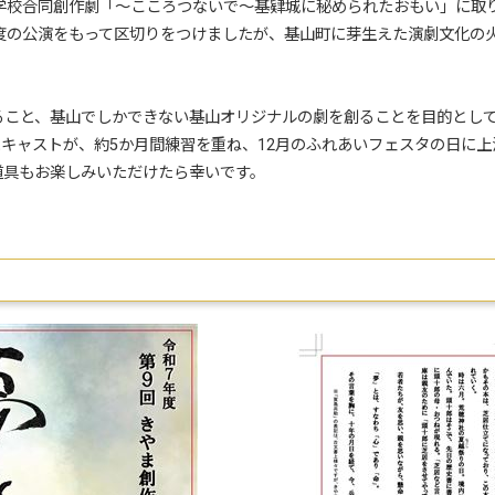
学校合同創作劇「～こころつないで～基肄城に秘められたおもい」に取
年度の公演をもって区切りをつけましたが、基山町に芽生えた演劇文化の
ること、基山でしかできない基山オリジナルの劇を創ることを目的とし
キャストが、約5か月間練習を重ね、12月のふれあいフェスタの日に上
道具もお楽しみいただけたら幸いです。