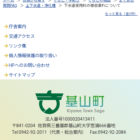
ホーム
＞
分類から探す
＞
くらし・手続き
＞
くらしの相談
＞
よくある
質問FAQ
＞
上下水道・浄化槽
＞ 下水道使用料の徴収漏れについて
もっと見る（全2件）
庁舎案内
交通アクセス
リンク集
個人情報保護の取り扱い
HPへのお問い合わせ
サイトマップ
法人番号1000020413411
〒841-0204 佐賀県三養基郡基山町大字宮浦666番地
Tel:0942-92-2011（代表・総合案内） Fax:0942-92-2084