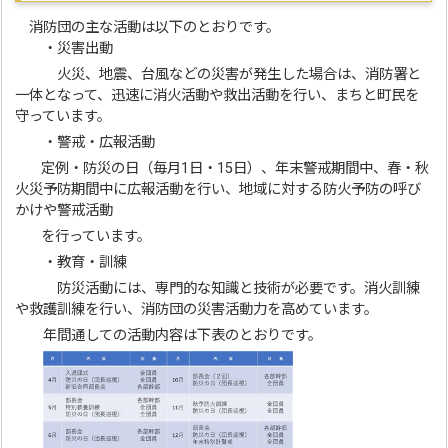
消防団の主な活動は以下のとおりです。
・災害出動
火災、地震、台風などの災害が発生した場合は、消防署と
一体となって、迅速に消火活動や救出活動を行い、まちと町民を
守っています。
・警戒・広報活動
定例・防災の日（毎月1日・15日）、年末警戒期間中、春・秋
火災予防期間中に広報活動を行い、地域に対する防火予防の呼び
かけや警戒活動
を行っています。
・教育・訓練
防災活動には、専門的な知識と技術が必要です。消火訓練
や救護訓練を行い、消防団の災害活動力を高めています。
年間通しての活動内容は下表のとおりです。