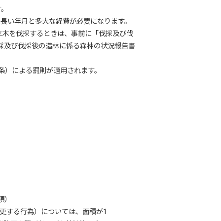
す。
長い年月と多大な経費が必要になります。
立木を伐採するときは、事前に「伐採及び伐
伐採及び伐採後の造林に係る森林の状況報告書
8条）による罰則が適用されます。
項）
変更する行為）については、面積が1