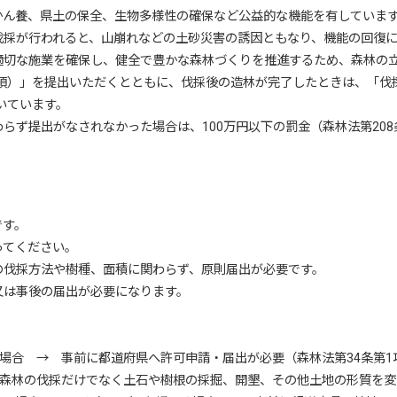
ん養、県土の保全、生物多様性の確保など公益的な機能を有していま
採が行われると、山崩れなどの土砂災害の誘因ともなり、機能の回復に
切な施業を確保し、健全で豊かな森林づくりを推進するため、森林の
1項）」を提出いただくとともに、伐採後の造林が完了したときは、「
いています。
ず提出がなされなかった場合は、100万円以下の罰金（森林法第20
です。
てください。
伐採方法や樹種、面積に関わらず、原則届出が必要です。
は事後の届出が必要になります。
場合 → 事前に都道府県へ許可申請・届出が必要（森林法第34条第1
森林の伐採だけでなく土石や樹根の採掘、開墾、その他土地の形質を