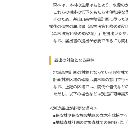
森林は、木材の生産はもとより、水源のか
これらの機能の低下をもたらす無秩序な伐
そのため、基山町森林整備計画に従った適
採後の造林の届出書（森林法第10条の8第
（森林法第10条の8第2項）」を提出いただ
なお、届出書の提出が必要であるにも関わら
届出の対象となる森林
地域森林計画の対象となっている民有林
計画対象区域の確認は農林課の窓口で行っ
なお、上記の区域では、間伐や皆伐などの
ただし、以下の場合などは別途許可申請又
＜別途届出が必要な場合＞
■保安林や保安施設地区の立木を伐採する
■地域森林計画の対象森林での開発行為（