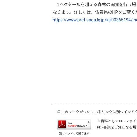
1ヘクタールを超える森林の開発を行う場合
なります。詳しくは、佐賀県のHPをご覧く
https://www.pref.saga.lg.jp/kiji00365194/i
このマークがついているリンクは別ウインド
※資料としてPDFファイル
PDF書類をご覧になる場
別ウィンドウで開きます