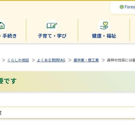
Forei
・手続き
子育て・学び
健康・福祉
＞
くらしの相談
＞
よくある質問FAQ
＞
農林業・商工業
＞ 森林の伐採には
要です
度