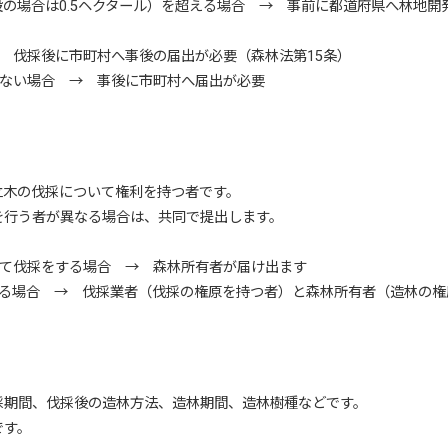
場合は0.5ヘクタール）を超える場合 → 事前に都道府県へ林地開
 伐採後に市町村へ事後の届出が必要（森林法第15条）
ない場合 → 事後に市町村へ届出が必要
木の伐採について権利を持つ者です。
行う者が異なる場合は、共同で提出します。
て伐採をする場合 → 森林所有者が届け出ます
る場合 → 伐採業者（伐採の権原を持つ者）と森林所有者（造林の権
期間、伐採後の造林方法、造林期間、造林樹種などです。
です。