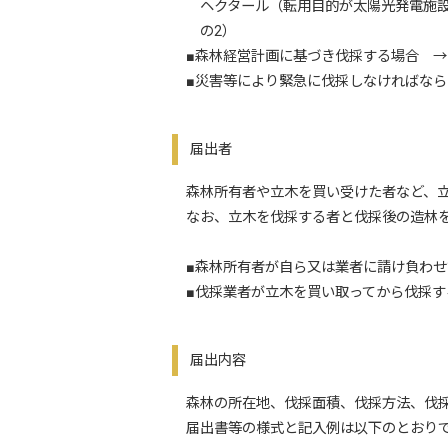
ヘクタール（転用目的が太陽光発電施設の
の2）
■森林経営計画に基づき伐採する場合 →
■災害等により緊急に伐採しなければなら
届出者
森林所有者や立木を買い受けた者など、立
なお、立木を伐採する者と伐採後の造林を
■森林所有者が自ら又は業者に請け負わせ
■伐採業者が立木を買い取ってから伐採す
届出内容
森林の所在地、伐採面積、伐採方法、伐採
届出書等の様式と記入例は以下のとおり